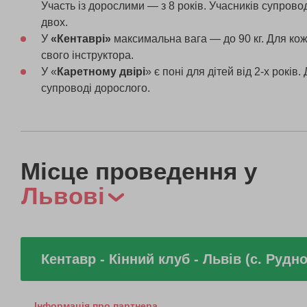
Участь із дорослими — з 8 років. Учасників супрово
двох.
У
«Кентаврі»
максимальна вага — до 90 кг. Для ко
свого інструктора.
У «
Каретному двірі
» є поні для дітей від 2-х років
супроводі дорослого.
Місце проведення у
Львові
Кентавр - Кінний клуб - Львів (с. Рудно
Інформація про партнера