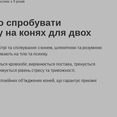
слим з 3 років
о спробувати
 на конях для двох
вітрі та спілкування з конем, шляхетною та розумною
вають на тіло та психіку.
ться кровообіг, вирівнюється постава, тренується
ижується рівень стресу та тривожності.
покійних об'їжджених коней, що гарантує приємні