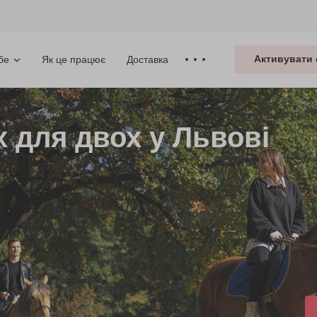
Активувати 
Як це працює
Доставка
бе
х для двох у Львові