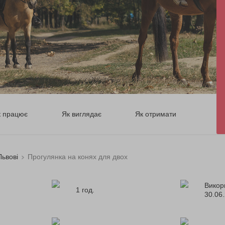
к працює
Як виглядає
Як отримати
Львові
Прогулянка на конях для двох
Викор
1 год.
30.06