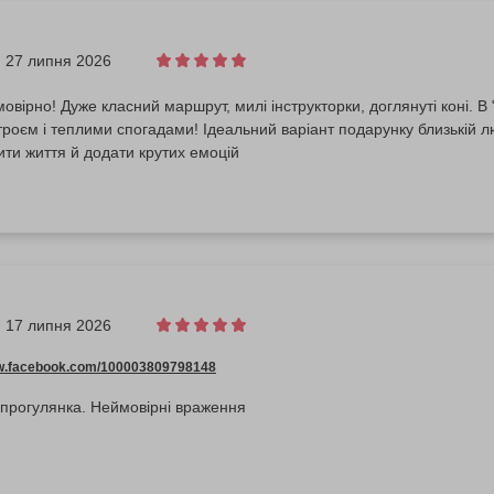
27 липня 2026
овірно! Дуже класний маршрут, милі інструкторки, доглянуті коні. В
роєм і теплими спогадами! Ідеальний варіант подарунку близькій л
ити життя й додати крутих емоцій
17 липня 2026
ww.facebook.com/100003809798148
 прогулянка. Неймовірні враження