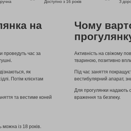
зручна
Доступно з 16 років
З доро
лянка на
Чому варт
прогулянку
ни проведуть час за
Активність на свіжому по
тушні.
твариною, позитивно впли
дізнаються, як
Під час заняття покращує
ідлі. Потім клієнтам
вестибулярний апарат, зн
Для прогулянки надають с
аняття та вестиме коней
враження та безпеку.
 можна із 18 років.