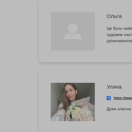
Ольга
Це було нейм
чудовим наст
урізноманітн
Уляна
https://w
Дуже класна