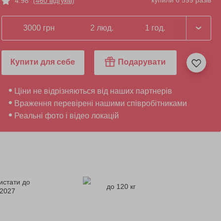
купили 6 599 разів
4.98
(460 відгуків)
3000 грн
2 люд.
1 год.
Купити для себе
Подарувати
Ціни не відрізняються від наших партнерів
Враження перевірені нашими співробітниками
Реальні фото і відео локацій
истати до
до 120 кг
.2027