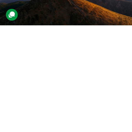
Тур у Яремче та Буковель зі
сходженням на Говерлу для двох
7 відгуків
подарували 155 разів
Туристи вирушать у подорож, щоб підкорити Говерлу, і
досліджуватимуть визначні місця.
3990 грн
2 люд.
2 дні (1 ніч)
Купити для себе
Подарувати