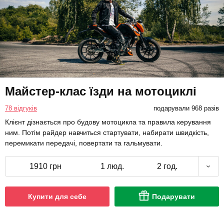
Майстер-клас їзди на мотоциклі
78 відгуків
подарували 968 разів
Клієнт дізнається про будову мотоцикла та правила керування
ним. Потім райдер навчиться стартувати, набирати швидкість,
перемикати передачі, повертати та гальмувати.
1910 грн
1 люд.
2 год.
Купити для себе
Подарувати