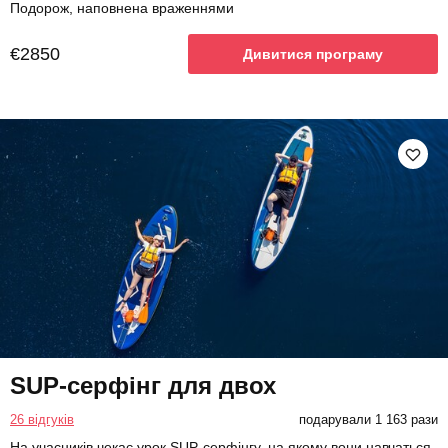
Подорож, наповнена враженнями
€2850
Дивитися програму
SUP-серфінг для двох
26 відгуків
подарували 1 163 рази
На учасників чекає урок SUP-серфінгу, на якому вони навчаться