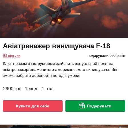
Авіатренажер винищувача F-18
93 відгуки
подарували 960 разів
Клієнт разом з інструктором здійснить віртуальний політ на
авіатренажері знаменитого американського винищувача. Він
зможе вибрати аеропорт і погодні умови.
2900 грн
1 люд.
1 год.
Купити для себе
Подарувати