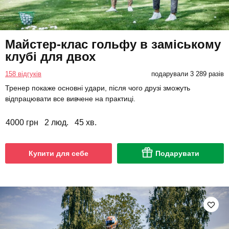
Майстер-клас гольфу в заміському
клубі для двох
158 відгуків
подарували 3 289 разів
Тренер покаже основні удари, після чого друзі зможуть
відпрацювати все вивчене на практиці.
4000 грн
2 люд.
45 хв.
Купити для себе
Подарувати