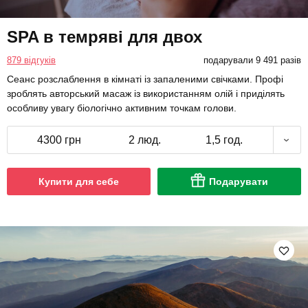
SPA в темряві для двох
879 відгуків
подарували 9 491 разів
Сеанс розслаблення в кімнаті із запаленими свічками. Профі
зроблять авторський масаж із використанням олій і приділять
особливу увагу біологічно активним точкам голови.
4300 грн
2 люд.
1,5 год.
Купити для себе
Подарувати