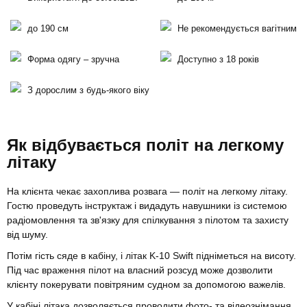
до 190 см
Не рекомендується вагітним
Форма одягу – зручна
Доступно з 18 років
З дорослим з будь-якого віку
Як відбувається політ на легкому
літаку
На клієнта чекає захоплива розвага — політ на легкому літаку.
Гостю проведуть інструктаж і видадуть навушники із системою
радіомовлення та зв'язку для спілкування з пілотом та захисту
від шуму.
Потім гість сяде в кабіну, і літак K-10 Swift підніметься на висоту.
Під час враження пілот на власний розсуд може дозволити
клієнту покерувати повітряним судном за допомогою важелів.
У кабіні літака дозволяється проводити фото- та відеознімання.