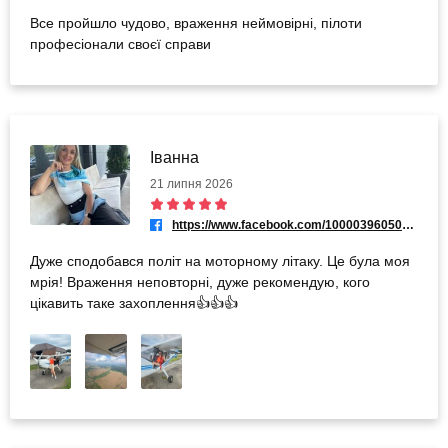
Все пройшло чудово, враження неймовірні, пілоти
професіонали своєї справи
Іванна
21 липня 2026
https://www.facebook.com/100003960504949
Дуже сподобався політ на моторному літаку. Це була моя
мрія! Враження неповторні, дуже рекомендую, кого
цікавить таке захоплення👍👍👍