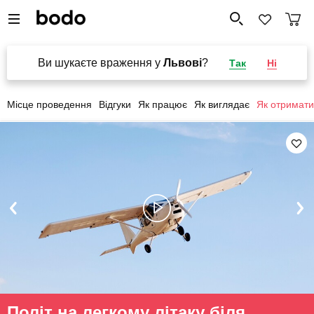
Ви шукаєте враження у
Львові
?
Так
Ні
Місце проведення
Відгуки
Як працює
Як виглядає
Як отримати
Політ на легкому літаку біля