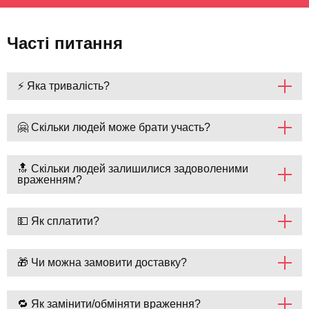
Часті питання
⚡ Яка тривалість?
🤗 Скільки людей може брати участь?
🔝 Скільки людей залишилися задоволеними
враженням?
💵 Як сплатити?
🎁 Чи можна замовити доставку?
🔁 Як замінити/обміняти враження?