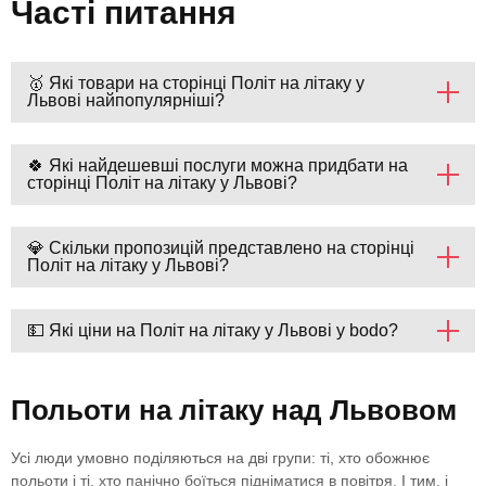
Часті питання
🥇 Які товари на сторінці Політ на літаку у
Львові найпопулярніші?
🍀 Які найдешевші послуги можна придбати на
сторінці Політ на літаку у Львові?
💎 Скільки пропозицій представлено на сторінці
Політ на літаку у Львові?
💵 Які ціни на Політ на літаку у Львові у bodo?
Польоти на літаку над Львовом
Усі люди умовно поділяються на дві групи: ті, хто обожнює
польоти і ті, хто панічно боїться підніматися в повітря. І тим, і