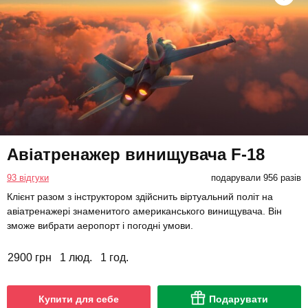
Авіатренажер винищувача F-18
93 відгуки
подарували 956 разів
Клієнт разом з інструктором здійснить віртуальний політ на
авіатренажері знаменитого американського винищувача. Він
зможе вибрати аеропорт і погодні умови.
2900 грн
1 люд.
1 год.
Купити для себе
Подарувати