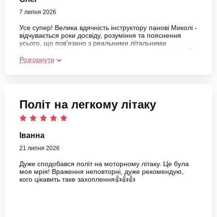
7 липня 2026
Усе супер! Велика вдячність інструктору панові Миколі -
відчувається роки досвіду, розуміння та пояснення
усього, що пов'язано з реальними літальними
апаратами! На один раз часу, звісно, не вистачить, аби
осягнути все в авіатренажері, але це точно хороший
Розгорнути
старт
Політ на легкому літаку
Іванна
21 липня 2026
Дуже сподобався політ на моторному літаку. Це була
моя мрія! Враження неповторні, дуже рекомендую,
кого цікавить таке захоплення👍👍👍