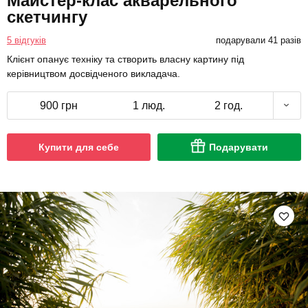
Майстер-клас акварельного
скетчингу
5 відгуків
подарували 41 разів
Клієнт опанує техніку та створить власну картину під
керівництвом досвідченого викладача.
900 грн
1 люд.
2 год.
Купити для себе
Подарувати