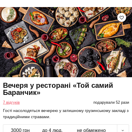
Вечеря у ресторані «Той самий
Баранчик»
7 відгуків
подарували 52 рази
Гості насолодяться вечерею у затишному грузинському закладі з
традиційними стравами.
3000 грн
до 4 люд.
не обмежено