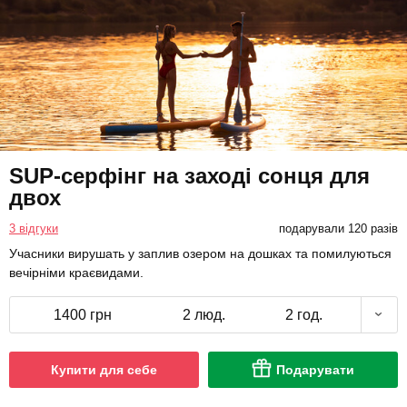
SUP-серфінг на заході сонця для
двох
3 відгуки
подарували 120 разів
Учасники вирушать у заплив озером на дошках та помилуються
вечірніми краєвидами.
1400 грн
2 люд.
2 год.
Купити для себе
Подарувати