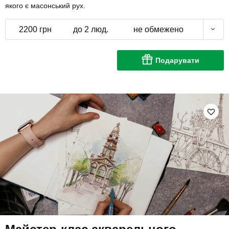
якого є масонський рух.
2200 грн
до 2 люд.
не обмежено
Подарувати