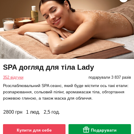
SPA догляд для тіла Lady
352 відгуки
подарували 3 837 разів
Розслаблювальний SPA сеанс, який буде містити ось такі етапи:
розпарювання, сольовий пілінг, аромамасаж тіла, обгортання
рожевою глиною, а також маска для обличчя.
2800 грн
1 люд.
2,5 год.
Купити для себе
Подарувати