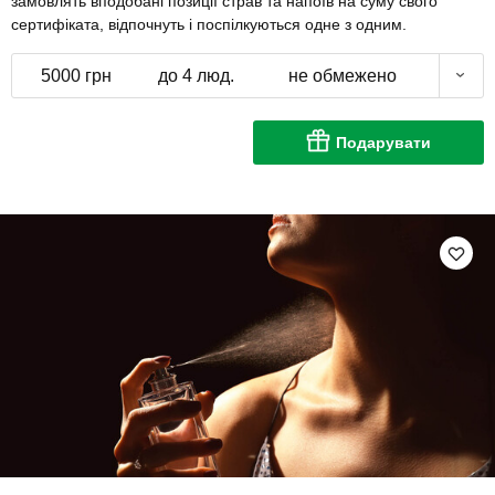
замовлять вподобані позиції страв та напоїв на суму свого
сертифіката, відпочнуть і поспілкуються одне з одним.
5000 грн
до 4 люд.
не обмежено
Подарувати