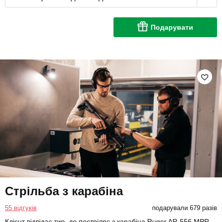
Подарувати
Стрільба з карабіна
55 відгуків
подарували 679 разів
Клієнт відвідає тир, де постріляє з карабіна Ruger AR-556 MPR.