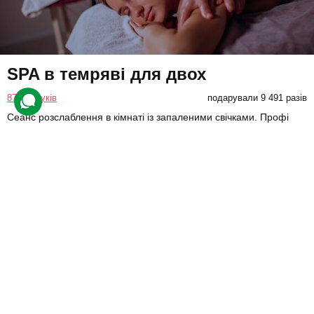
SPA в темряві для двох
879 відгуків
подарували 9 491 разів
Сеанс розслаблення в кімнаті із запаленими свічками. Профі
зроблять авторський масаж із використанням олій і приділять
особливу увагу біологічно активним точкам голови.
4300 грн
2 люд.
1,5 год.
Купити для себе
Подарувати