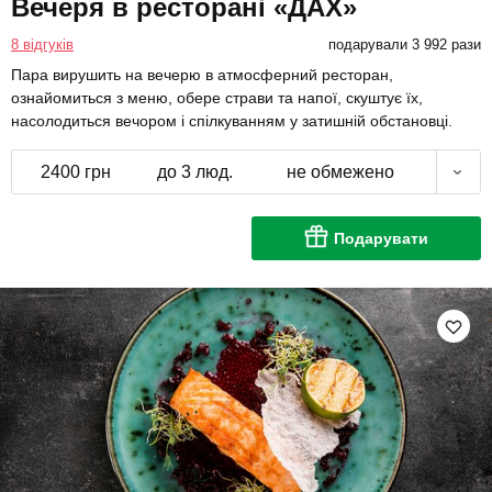
Вечеря в ресторані «ДАХ»
8 відгуків
подарували 3 992 рази
Пара вирушить на вечерю в атмосферний ресторан,
ознайомиться з меню, обере страви та напої, скуштує їх,
насолодиться вечором і спілкуванням у затишній обстановці.
2400 грн
до 3 люд.
не обмежено
Подарувати