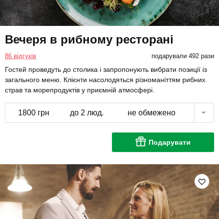
Вечеря в рибному ресторані
86 відгуків
подарували 492 рази
Гостей проведуть до столика і запропонують вибрати позиції із
загального меню. Клієнти насолодяться різноманіттям рибних
страв та морепродуктів у приємній атмосфері.
1800 грн
до 2 люд.
не обмежено
Подарувати