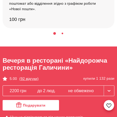
поштомат або відділення згідно з графіком роботи
«Нової пошти».
100 грн
Вечеря в ресторані «Найдорожча
ресторація Галичини»
купили 1 132 рази
5.00
(92 відгуки)
2200 грн
до 2 люд.
не обмежено
Подарувати