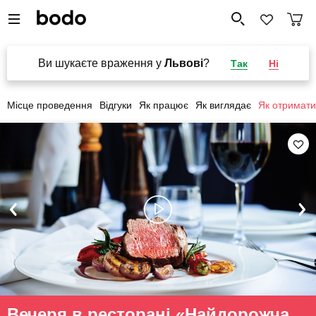
Ви шукаєте враження у
Львові
?
Так
Ні
Місце проведення
Відгуки
Як працює
Як виглядає
Як отримати
Вечеря в ресторані «Найдорожча