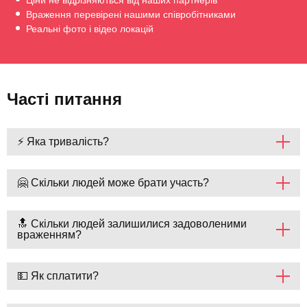
Ціни не відрізняються від наших партнерів
Враження перевірені нашими співробітниками
Реальні фото і відео локацій
Часті питання
⚡ Яка тривалість?
🤗 Скільки людей може брати участь?
🔝 Скільки людей залишилися задоволеними
враженням?
💵 Як сплатити?