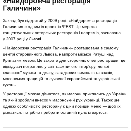
«Найдорожча ресторація
Галичини»
Заклад був відкритий у 2009 році. «Найдорожча ресторація
Галичини» є одним із проектів !FEST. Це мережа
концептуальних авторських ресторанів і напрямів, заснована
у 2007 році у Львові.
«Найдорожча ресторація Галичини» розташована в самому
центрі старовинного Львова, навпроти міської Ратуші над
Крилатим левом. Це закрита для сторонніх очей ресторація, де
відвідувач потрапляє у світ таємничого інтер'єру, легкої
класичної музики та джазу, загадкових символів та знаків,
масонських традицій та сучасної європейської та української
кухонь.
У ресторації можна дізнатися, як масони приклались до України
та який зробили внесок у масонський рух українці. Також ще
однією особливістю ресторану є ціни позицій меню — щоб їх
дізнатися, потрібно прибрати останній нуль із вартості.