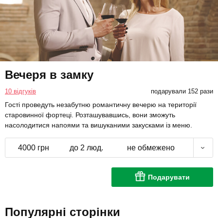
Вечеря в замку
10 відгуків
подарували 152 рази
Гості проведуть незабутню романтичну вечерю на території
старовинної фортеці. Розташувавшись, вони зможуть
насолодитися напоями та вишуканими закусками із меню.
4000 грн
до 2 люд.
не обмежено
Подарувати
Популярні сторінки