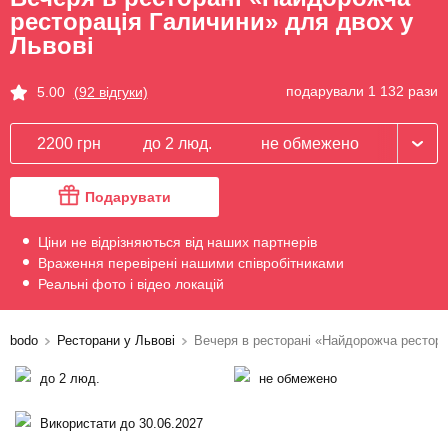
ресторація Галичини» для двох у
Львові
подарували 1 132 рази
5.00
(92 відгуки)
2200 грн
до 2 люд.
не обмежено
Подарувати
Ціни не відрізняються від наших партнерів
Враження перевірені нашими співробітниками
Реальні фото і відео локацій
bodo
Ресторани у Львові
Вечеря в ресторані «Найдорожча рестора
до 2 люд.
не обмежено
Використати до 30.06.2027