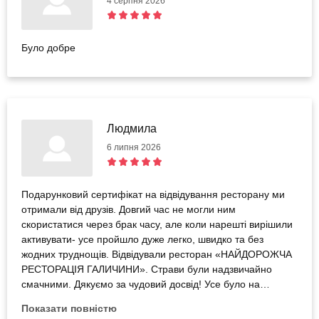
4 серпня 2026
Було добре
Людмила
6 липня 2026
Подарунковий сертифікат на відвідування ресторану ми
отримали від друзів. Довгий час не могли ним
скористатися через брак часу, але коли нарешті вирішили
активувати- усе пройшло дуже легко, швидко та без
жодних труднощів. Відвідували ресторан «НАЙДОРОЖЧА
РЕСТОРАЦІЯ ГАЛИЧИНИ». Страви були надзвичайно
смачними. Дякуємо за чудовий досвід! Усе було на
найвищому рівні. Із задоволенням рекомендуємо як сам
Показати повністю
ресторан, так і сертифікати на його відвідування — це