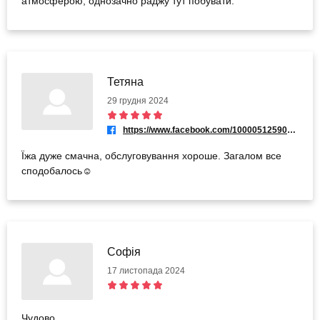
атмосферою, однозачно раджу тут побувати.
Тетяна
29 грудня 2024
https://www.facebook.com/100005125907163
Їжа дуже смачна, обслуговування хороше. Загалом все
сподобалось☺️
Софія
17 листопада 2024
Чудово