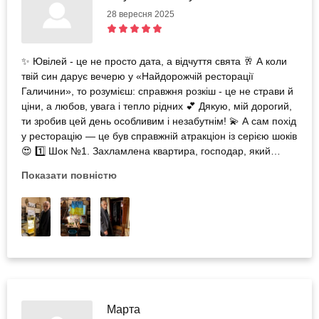
28 вересня 2025
✨ Ювілей - це не просто дата, а відчуття свята 🥂 А коли
твій син дарує вечерю у «Найдорожчій ресторації
Галичини», то розумієш: справжня розкіш - це не страви й
ціни, а любов, увага і тепло рідних 💕 Дякую, мій дорогий,
ти зробив цей день особливим і незабутнім! 💫 А сам похід
у ресторацію — це був справжній атракціон із серією шоків
😍 1️⃣ Шок №1. Захламлена квартира, господар, який
вимагає цитувати Шевченка 🤯… І тут — двері шафи
Показати повністю
відчиняються, і ти опиняєшся в іншій реальності — світі
таємниць та магії ✨ 2️⃣ Шок №2. Меню з цінами «космос»
🚀💸. Серце завмирає… але потім дізнаєшся, що все
ділиться на 10! Видихнули — і з усмішкою почали
замовляти 🥂 3️⃣ Шок №3. Вид із вікна на Львівську ратушу
🏰 + неперевершена кухня 🍷🥩. Поєднання, яке просто
неможливо забути! 4️⃣ Шок №4. Розрахунок у стилі
середньовічного шоу 🔥. Офіціантка запалює свічку,
«чаклує» над рахунком — і магічним чином з’являється
Марта
остаточна сума 😍 Одним словом — ВАУ! Львів знову