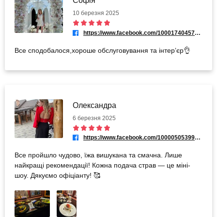
Софія
10 березня 2025
https://www.facebook.com/100017404572737
Все сподобалося,хороше обслуговування та інтерʼєр👌
Олександра
6 березня 2025
https://www.facebook.com/100005053992854
Все пройшло чудово, їжа вишукана та смачна. Лише
найкращі рекомендації! Кожна подача страв — це міні-
шоу. Дякуємо офіціанту! 🥰