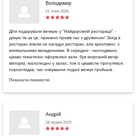
Володимир
21 січня 2026
Діти подарували вечерю у "Найдорожчій ресторації" -
дякую їм за це, приємно провів час з дружиною! Захід в
ресторан зовсім не нагадує ресторан, але креативно, з
мінімальними вкладеннями. В середині - несподівано,
цікаво тематично оформлені зали, був морозний вечір
вівторка, малолюдно у залах, тож із цікавістю прогулявся,
порозглядав, час очікування подачі вечері пройшов
швидко. Приготовано смачно, приємний ввічливий
Показати повністю
персонал, дякуємо! Ідея з подарунками відвідування
ресторанів цікава, виводить домашніх сидунів в люди. До
нових зустрічей і вражень. Рекомендую!
Андрій
28 грудня 2025