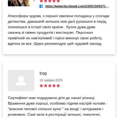
https://www.facebook.com/100015005715323
Атмосфера чудова, з першої хвилини попадаєш у спогади
дитинства, дамашній затишок,чим далі рухаєшся в перід,
опиняєшся в історії своєї країни . Кухня дуже,дуже
смачна,зі свіжих продуктів і мистецтво. Персонал
привітний не навʼязливий і горно виконує свою роботу,
вдячна за все. Щиро рекомендую цей чудовий заклад.
Ігор
16 червня 2025
Сертифікат нам подарували діти до нашої річниці.
Враження дуже хороші, особливо підняв настрій чоловік -
"власник типової спільної кухні " на вході: і антуражем і
розмовою. Самі зали в ресторації затишні, тематичні,