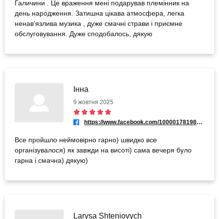
Галичини . Це враження мені подарував племінник на
день народження. Затишна цікава атмосфера, легка
ненавʼязлива музика , дуже смачні страви і приємне
обслуговування. Дуже сподобалось, дякую
Інна
9 жовтня 2025
https://www.facebook.com/100001781983028
Все пройшло неймовірно гарно) швидко все
організувалося) як завжди на висоті) сама вечеря було
гарна і смачна) дякую)
Larysa Shteniovych