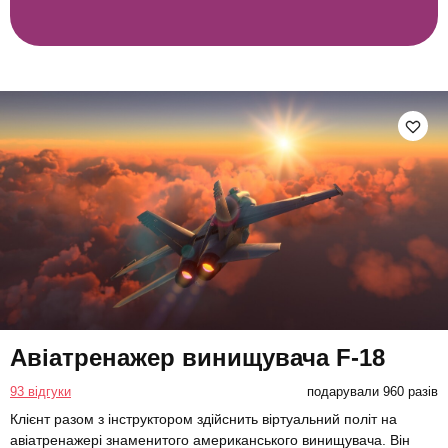
Авіатренажер винищувача F-18
93 відгуки
подарували 960 разів
Клієнт разом з інструктором здійснить віртуальний політ на
авіатренажері знаменитого американського винищувача. Він