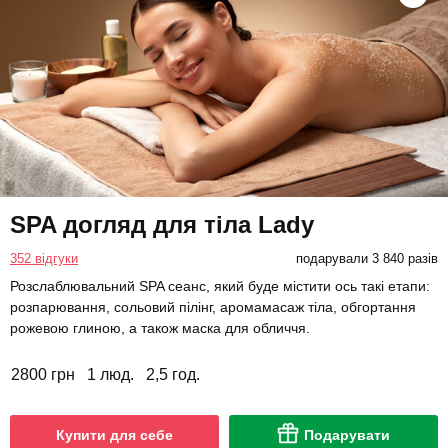
SPA догляд для тіла Lady
352 відгуки
подарували 3 840 разів
Розслаблювальний SPA сеанс, який буде містити ось такі етапи:
розпарювання, сольовий пілінг, аромамасаж тіла, обгортання
рожевою глиною, а також маска для обличчя.
2800 грн
1 люд.
2,5 год.
Купити для себе
Подарувати