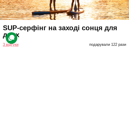
SUP-серфінг на заході сонця для
двох
3 відгуки
подарували 122 рази
Учасники вирушать у заплив озером на дошках та помилуються
вечірніми краєвидами.
1400 грн
2 люд.
2 год.
Купити для себе
Подарувати