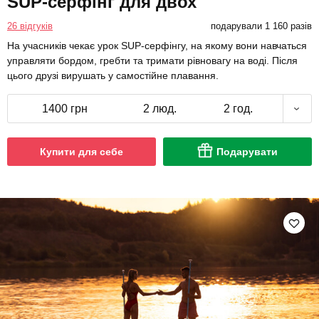
SUP-серфінг для двох
26 відгуків
подарували 1 160 разів
На учасників чекає урок SUP-серфінгу, на якому вони навчаться
управляти бордом, гребти та тримати рівновагу на воді. Після
цього друзі вирушать у самостійне плавання.
1400 грн
2 люд.
2 год.
Купити для себе
Подарувати