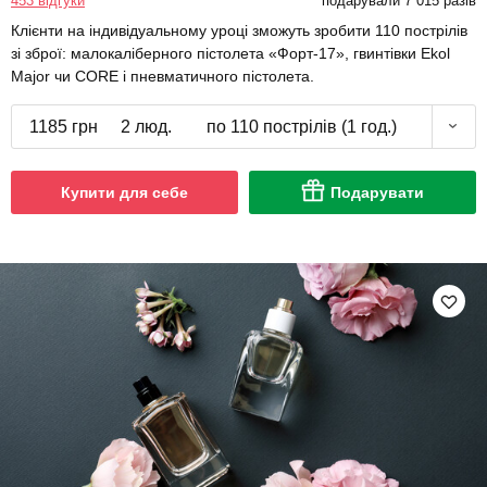
453 відгуки
подарували 7 015 разів
Клієнти на індивідуальному уроці зможуть зробити 110 пострілів
зі зброї: малокаліберного пістолета «Форт-17», гвинтівки Ekol
Major чи CORE і пневматичного пістолета.
1185 грн
2 люд.
по 110 пострілів (1 год.)
Купити для себе
Подарувати