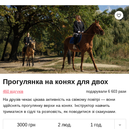
Прогулянка на конях для двох
460 відгуків
подарували 6 603 рази
На друзів чекає цікава активність на свіжому повітрі — вони
здійснять прогулянку верхи на конях. Інструктор навчить
триматися в сідлі та розповість, як поводитися зі скакунами.
3000 грн
2 люд.
1 год.