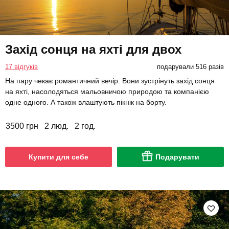
Захід сонця на яхті для двох
17 відгуків
подарували 516 разів
На пару чекає романтичний вечір. Вони зустрінуть захід сонця
на яхті, насолодяться мальовничою природою та компанією
одне одного. А також влаштують пікнік на борту.
3500 грн
2 люд.
2 год.
Купити для себе
Подарувати