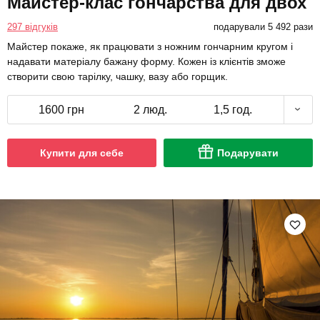
Майстер-клас гончарства для двох
297 відгуків
подарували 5 492 рази
Майстер покаже, як працювати з ножним гончарним кругом і
надавати матеріалу бажану форму. Кожен із клієнтів зможе
створити свою тарілку, чашку, вазу або горщик.
1600 грн
2 люд.
1,5 год.
Купити для себе
Подарувати