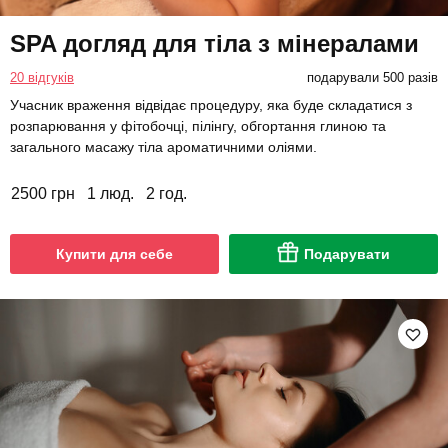
SPA догляд для тіла з мінералами
20 відгуків
подарували 500 разів
Учасник враження відвідає процедуру, яка буде складатися з
розпарювання у фітобочці, пілінгу, обгортання глиною та
загального масажу тіла ароматичними оліями.
2500 грн
1 люд.
2 год.
Купити для себе
Подарувати