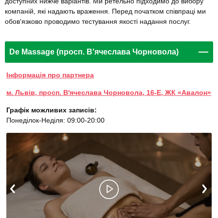
доступних нижче варіантів. Ми ретельно підходимо до вибору
компаній, які надають враження. Перед початком співпраці ми
обов'язково проводимо тестування якості надання послуг.
De Massage (просп. В'ячеслава Чорновола)
Інформація про партнера
м. Львів, просп. В'ячеслава Чорновола, 16-Е, ЖК «Авалон»
Графік можливих записів:
Понеділок-Неділя: 09:00-20:00