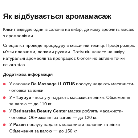
Як відбувається аромамасаж
Клієнт відвідає один із салонів на вибір, де йому зроблять масаж
з аромаоліями.
Спеціаліст проведе процедуру в класичній техніці. Профі розігріє
м'язи плавними, легкими рухами. Потім він нанесе на шкіру
натуральні аромаолії та пропрацює біологічно активні точки
всього тіла.
Додаткова інформація
У салонах
De Massage
і
LOTUS
послугу надають масажисти-
чоловіки та жінки.
У
«Таурус»
послугу надають масажисти-жінки. Обмеження
за вагою 一 до 110 кг.
У
Bednarska Beauty Center
масаж роблять масажисти-
чоловіки. Обмеження за вагою 一 до 120 кг.
У
Pazen
послугу надають масажисти-чоловіки та жінки.
Обмеження за вагою 一 до 150 кг.