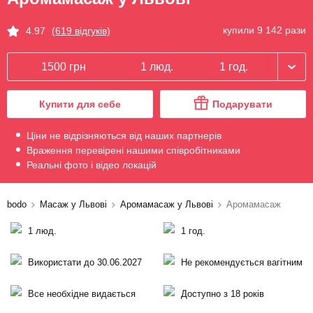
купили 9 142 рази
4.97
(619 відгуків)
1500 грн
1 люд.
1 год.
Купити для себе
Подарувати
Ціни не відрізняються від наших партнерів
Враження перевірені нашими співробітниками
Реальні фото і відео локацій
bodo
Масаж у Львові
Аромамасаж у Львові
Аромамасаж
1 люд.
1 год.
Використати до 30.06.2027
Не рекомендується вагітним
Все необхідне видається
Доступно з 18 років