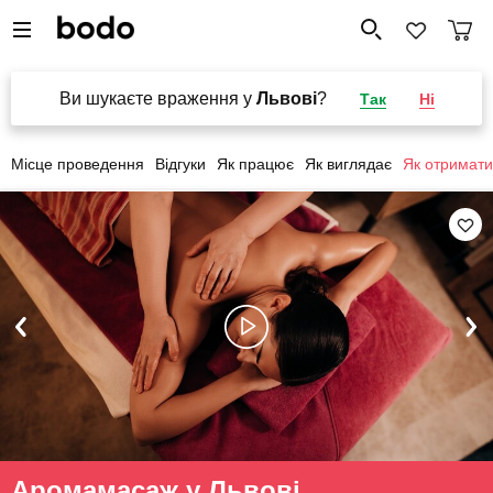
Ви шукаєте враження у
Львові
?
Так
Ні
Місце проведення
Відгуки
Як працює
Як виглядає
Як отримати
Аромамасаж у Львові