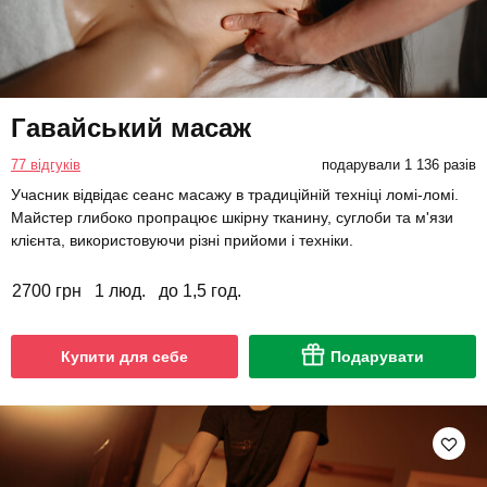
Гавайський масаж
77 відгуків
подарували 1 136 разів
Учасник відвідає сеанс масажу в традиційній техніці ломі-ломі.
Майстер глибоко пропрацює шкірну тканину, суглоби та м'язи
клієнта, використовуючи різні прийоми і техніки.
2700 грн
1 люд.
до 1,5 год.
Купити для себе
Подарувати