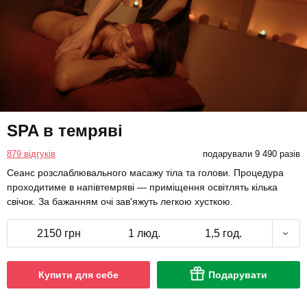
SPA в темряві
879 відгуків
подарували 9 490 разів
Сеанс розслаблювального масажу тіла та голови. Процедура
проходитиме в напівтемряві — приміщення освітлять кілька
свічок. За бажанням очі зав'яжуть легкою хусткою.
2150 грн
1 люд.
1,5 год.
Купити для себе
Подарувати