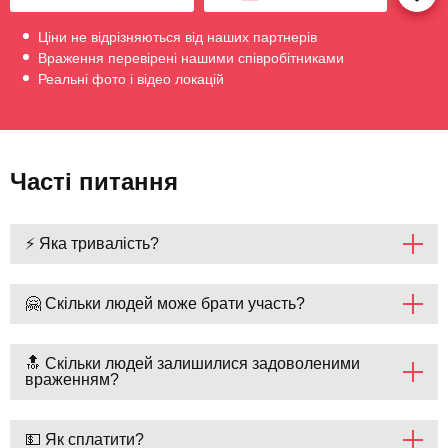
Ціни не відрізняються від наших партнерів
Враження перевірені нашими співробітниками
Реальні фото і відео локацій
Часті питання
⚡ Яка тривалість?
🤗 Скільки людей може брати участь?
🔝 Скільки людей залишилися задоволеними
враженням?
💵 Як сплатити?