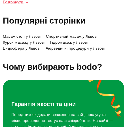
Розгорнути
SPA догляд для тіла Lady
2800 грн
Популярні сторінки
Аромамасаж
1500 грн
Масаж стоп у Львові
Спортивний масаж у Львові
Аромамасаж для двох
2800 грн
Курси масажу у Львові
Гідромасаж у Львові
Ендосфера у Львові
Аюрведичні процедури у Львові
Романтичний вечір у SPA салоні
5500 грн
Масаж обличчя у Львові
Чому вибирають bodo?
Сабай-масаж
1700 грн
Масаж гарячими аромасвічками
1350 грн
Гарантія якості та ціни
Перед тим як додати враження на сайт, послугу та
місце проведення тестує наш співробітник. На сайті —
реальні фото та відео локації. А ще наші ціни не