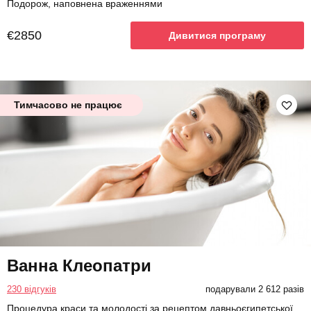
Подорож, наповнена враженнями
€2850
Дивитися програму
Тимчасово не працює
Ванна Клеопатри
230 відгуків
подарували 2 612 разів
Процедура краси та молодості за рецептом давньоєгипетської