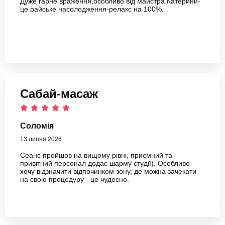
Дуже гарне враження,особливо від майстра Катерини-
це райське насолодження-релакс на 100%.
Сабай-масаж
Соломія
13 липня 2026
Сеанс пройшов на вищому рівні, приємний та
привітний персонал додає шарму студії). Особливо
хочу відзначити відпочинком зону, де можна зачекати
на свою процедуру - це чудесно.