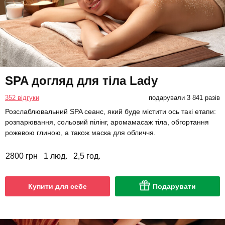
SPA догляд для тіла Lady
352 відгуки
подарували 3 841 разів
Розслаблювальний SPA сеанс, який буде містити ось такі етапи:
розпарювання, сольовий пілінг, аромамасаж тіла, обгортання
рожевою глиною, а також маска для обличчя.
2800 грн
1 люд.
2,5 год.
Купити для себе
Подарувати