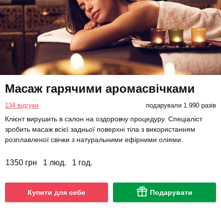
Масаж гарячими аромасвічками
134 відгуки
подарували 1 990 разів
Клієнт вирушить в салон на оздоровчу процедуру. Спеціаліст
зробить масаж всієї задньої поверхні тіла з використанням
розплавленої свічки з натуральними ефірними оліями.
1350 грн
1 люд.
1 год.
Купити для себе
Подарувати