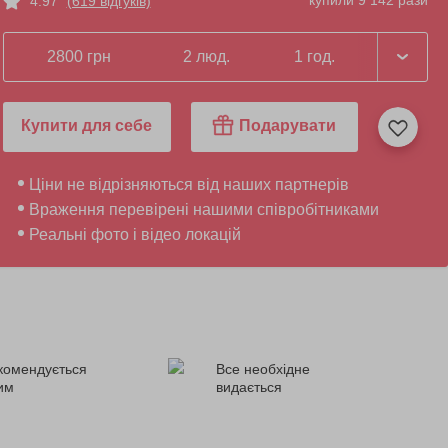
купили 9 142 рази
4.97
(619 відгуків)
2800 грн
2 люд.
1 год.
Купити для себе
Подарувати
Ціни не відрізняються від наших партнерів
Враження перевірені нашими співробітниками
Реальні фото і відео локацій
комендується
Все необхідне
ним
видається