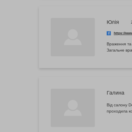
Юлія
https://w
Враження та 
Загальне вра
Галина
Від салону 
проходила к