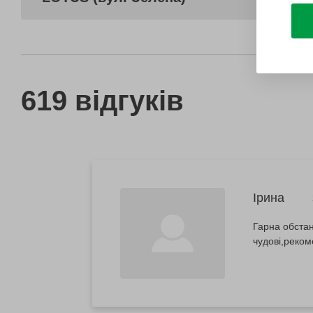
619 відгуків
Ірина
Гарна обста
чудові,реко