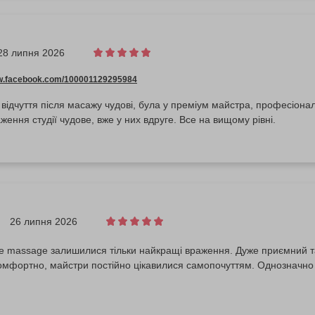
28 липня 2026
ww.facebook.com/100001129295984
відчуття після масажу чудові, була у преміум майстра, професіонал
ження студії чудове, вже у них вдруге. Все на вищому рівні.
26 липня 2026
De massage залишилися тільки найкращі враження. Дуже приємний т
омфортно, майстри постійно цікавилися самопочуттям. Однозначно