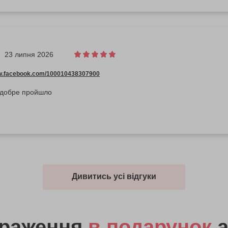
23 липня 2026
ww.facebook.com/100010438307900
 добре пройшло
Дивитись усі відгуки
враження
в подарунок
а