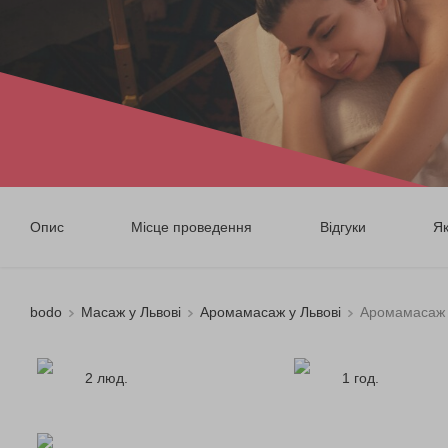
Опис
Місце проведення
Відгуки
Я
bodo
Масаж у Львові
Аромамасаж у Львові
Аромамасаж 
2 люд.
1 год.