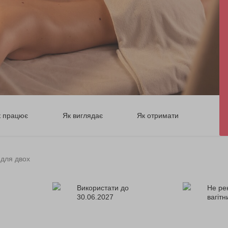
к працює
Як виглядає
Як отримати
для двох
Використати до
Не ре
30.06.2027
вагіт