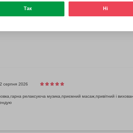
Так
Ні
2 серпня 2026
новка,гарна релаксуюча музика,приємний масаж,привітний і вихов
мендую