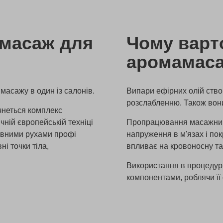
амасаж для
Чому варт
аромамаса
масажу в один із салонів.
Випари ефірних олій ств
розслабленню. Також вони
очнеться комплекс
ній європейській техніці
Пропрацювання масажними
лавними рухами профі
напруження в м'язах і по
ні точки тіла,
впливає на кровоносну та
Використання в процедур
компонентами, роблячи її