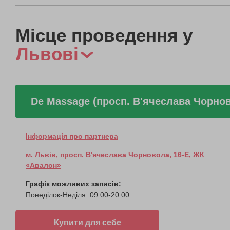
Місце проведення у
Львові
De Massage (просп. В'ячеслава Чорно
Інформація про партнера
м. Львів, просп. В'ячеслава Чорновола, 16-Е, ЖК
«Авалон»
Графік можливих записів:
Понеділок-Неділя: 09:00-20:00
Купити для себе