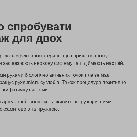
о спробувати
ж для двох
орюють ефект ароматерапії, що сприяє повному
 заспокоюють нервову систему та підіймають настрій.
 рухами біологічно активних точок тіла знімає
кращує рухливість суглобів. Також процедура позитивно
 лімфатичну системи.
і аромаолій зволожує та живить шкіру корисними
 оксамитовою та пружною.