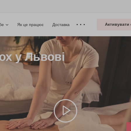
Активувати 
Як це працює
Доставка
бе
ох у Львові