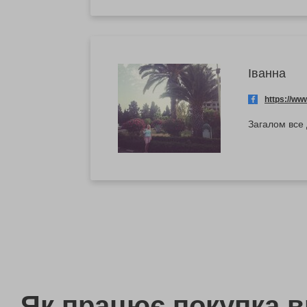
Іванна
https://w
Загалом все
Як працює покупка 