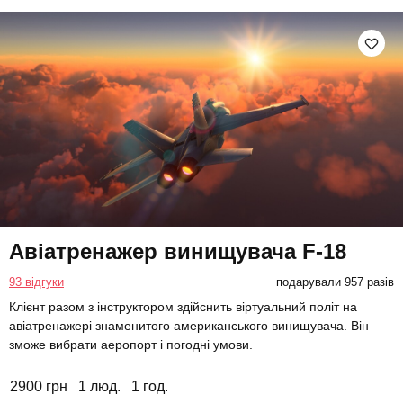
Авіатренажер винищувача F-18
93 відгуки
подарували 957 разів
Клієнт разом з інструктором здійснить віртуальний політ на
авіатренажері знаменитого американського винищувача. Він
зможе вибрати аеропорт і погодні умови.
2900 грн
1 люд.
1 год.