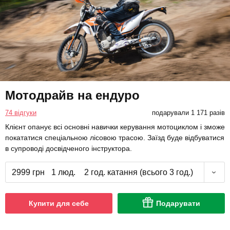
Мотодрайв на ендуро
74 відгуки
подарували 1 171 разів
Клієнт опанує всі основні навички керування мотоциклом і зможе
покататися спеціальною лісовою трасою. Заїзд буде відбуватися
в супроводі досвідченого інструктора.
2999 грн
1 люд.
2 год. катання (всього 3 год.)
Купити для себе
Подарувати