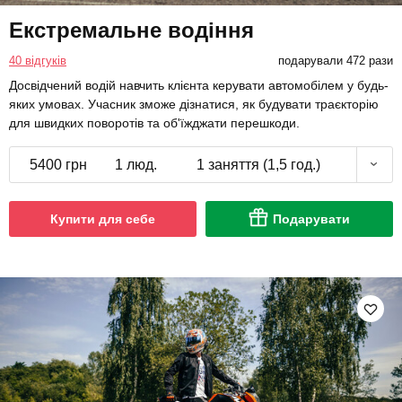
Екстремальне водіння
40 відгуків
подарували 472 рази
Досвідчений водій навчить клієнта керувати автомобілем у будь-
яких умовах. Учасник зможе дізнатися, як будувати траєкторію
для швидких поворотів та об'їжджати перешкоди.
5400 грн
1 люд.
1 заняття (1,5 год.)
Купити для себе
Подарувати