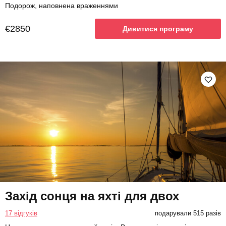
Подорож, наповнена враженнями
€2850
Дивитися програму
Захід сонця на яхті для двох
17 відгуків
подарували 515 разів