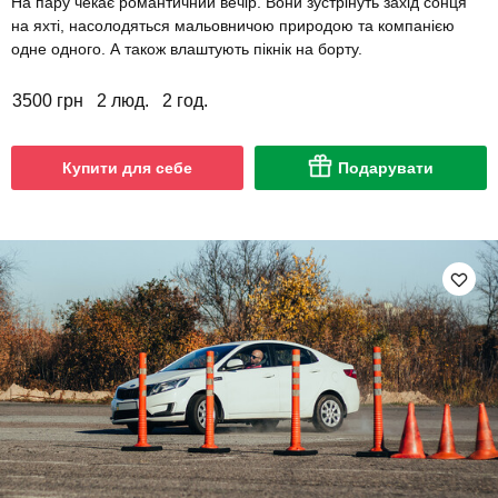
На пару чекає романтичний вечір. Вони зустрінуть захід сонця
на яхті, насолодяться мальовничою природою та компанією
одне одного. А також влаштують пікнік на борту.
3500 грн
2 люд.
2 год.
Купити для себе
Подарувати