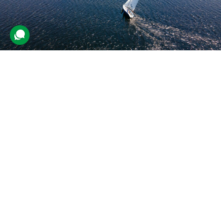
Майстер-клас управління яхтою
5 відгуків
подарували 111 разів
Клієнта очікує індивідуальний урок яхтингу від капітана. Під час
проходження майстер-класу учень дізнається теорію управління
водним транспортом і попрактикується.
5000 грн
1 люд.
3 год.
Купити для себе
Подарувати