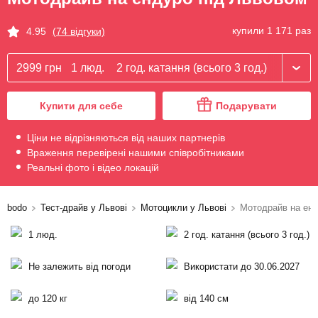
купили 1 171 раз
4.95
(74 відгуки)
2999 грн
1 люд.
2 год. катання (всього 3 год.)
Купити для себе
Подарувати
Ціни не відрізняються від наших партнерів
Враження перевірені нашими співробітниками
Реальні фото і відео локацій
bodo
Тест-драйв у Львові
Мотоцикли у Львові
Мотодрайв на ен
1 люд.
2 год. катання (всього 3 год.)
Не залежить від погоди
Використати до 30.06.2027
до 120 кг
від 140 см