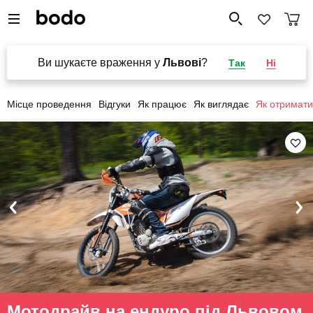
Ви шукаєте враження у
Львові
?
Так
Ні
Місце проведення
Відгуки
Як працює
Як виглядає
Як отримати
Мотодрайв на ендуро під Львовом