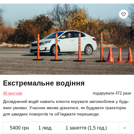
Екстремальне водіння
40 відгуків
подарували 472 рази
Досвідчений водій навчить клієнта керувати автомобілем у будь-
яких умовах. Учасник зможе дізнатися, як будувати траєкторію
для швидких поворотів та об'їжджати перешкоди.
5400 грн
1 люд.
1 заняття (1,5 год.)