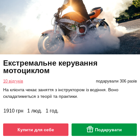
Екстремальне керування
мотоциклом
10 відгуків
подарували 306 разів
На клієнта чекає заняття з інструктором із водіння. Воно
складатиметься з теорії та практики.
1910 грн
1 люд.
1 год.
Купити для себе
Подарувати