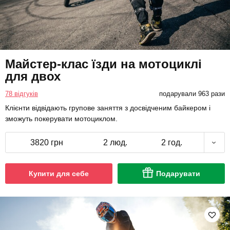
Майстер-клас їзди на мотоциклі
для двох
78 відгуків
подарували 963 рази
Клієнти відвідають групове заняття з досвідченим байкером і
зможуть покерувати мотоциклом.
3820 грн
2 люд.
2 год.
Купити для себе
Подарувати