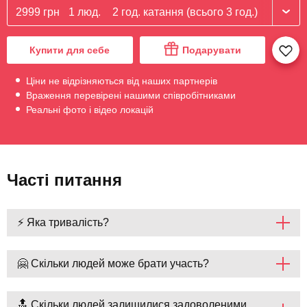
2999 грн
1 люд.
2 год. катання (всього 3 год.)
Купити для себе
Подарувати
Ціни не відрізняються від наших партнерів
Враження перевірені нашими співробітниками
Реальні фото і відео локацій
Часті питання
⚡ Яка тривалість?
🤗 Скільки людей може брати участь?
🔝 Скільки людей залишилися задоволеними