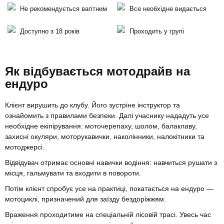
Не рекомендується вагітним
Все необхідне видається
Доступно з 18 років
Проходить у групі
Як відбувається мотодрайв на
ендуро
Клієнт вирушить до клубу. Його зустріне інструктор та
ознайомить з правилами безпеки. Далі учаснику нададуть усе
необхідне екіпірування: моточерепаху, шолом, балаклаву,
захисні окуляри, моторукавички, наколінники, налокітники та
мотоджерсі.
Відвідувач отримає основні навички водіння: навчиться рушати з
місця, гальмувати та входити в повороти.
Потім клієнт спробує усе на практиці, покатається на ендуро —
мотоциклі, призначений для заїзду бездоріжжям.
Враження проходитиме на спеціальній лісовій трасі. Увесь час