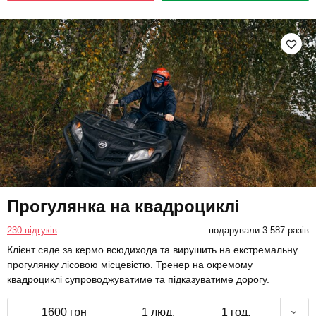
Прогулянка на квадроциклі
230 відгуків
подарували 3 587 разів
Клієнт сяде за кермо всюдихода та вирушить на екстремальну
прогулянку лісовою місцевістю. Тренер на окремому
квадроциклі супроводжуватиме та підказуватиме дорогу.
1600 грн
1 люд.
1 год.