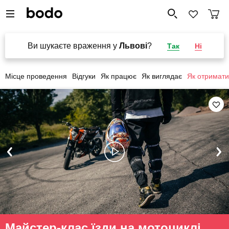
Ви шукаєте враження у
Львові
?
Так
Ні
Місце проведення
Відгуки
Як працює
Як виглядає
Як отримати
Майстер-клас їзди на мотоциклі