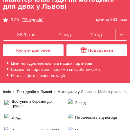
для двох у Львові
купили 963 рази
5.00
(78 відгуків)
3820 грн
2 люд.
2 год.
Купити для себе
Подарувати
Ціни не відрізняються від наших партнерів
Враження перевірені нашими співробітниками
Реальні фото і відео локацій
bodo
Тест-драйв у Львові
Мотоцикли у Львові
Майстер-клас їзд
Доступно з березня до
2 люд.
грудня
2 год.
Не залежить від погоди