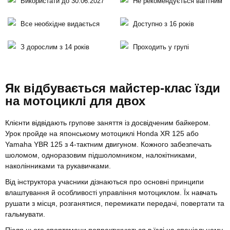
Використати до 30.06.2027
Не рекомендується вагітним
Все необхідне видається
Доступно з 16 років
З дорослим з 14 років
Проходить у групі
Як відбувається майстер-клас їзди
на мотоциклі для двох
Клієнти відвідають групове заняття із досвідченим байкером.
Урок пройде на японському мотоциклі Honda XR 125 або
Yamaha YBR 125 з 4-тактним двигуном. Кожного забезпечать
шоломом, одноразовим підшоломником, налокітниками,
наколінниками та рукавичками.
Від інструктора учасники дізнаються про основні принципи
влаштування й особливості управління мотоциклом. Їх навчать
рушати з місця, розганятися, перемикати передачі, повертати та
гальмувати.