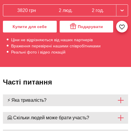
3820 грн
2 люд.
2 год.
Купити для себе
Подарувати
Ціни не відрізняються від наших партнерів
Враження перевірені нашими співробітниками
Реальні фото і відео локацій
Часті питання
⚡ Яка тривалість?
🤗 Скільки людей може брати участь?