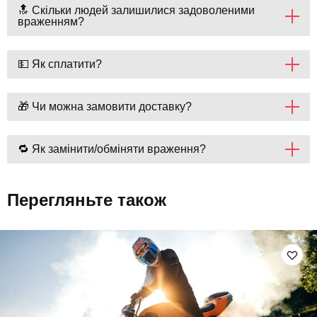
🔝 Скільки людей залишилися задоволеними
враженням?
💵 Як сплатити?
🎁 Чи можна замовити доставку?
🔁 Як замінити/обміняти враження?
Перегляньте також