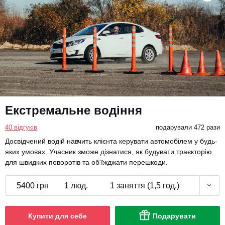
Екстремальне водіння
40 відгуків
подарували 472 рази
Досвідчений водій навчить клієнта керувати автомобілем у будь-
яких умовах. Учасник зможе дізнатися, як будувати траєкторію
для швидких поворотів та об'їжджати перешкоди.
5400 грн
1 люд.
1 заняття (1,5 год.)
Купити для себе
Подарувати