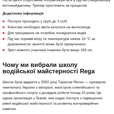
Після цього спортсмени попрактикуються в їзді на спеціальному
мотомайданчику. Тренер простежить за процесом.
Додаткова інформація
Послуга проходить у групі до 3 осіб.
Клієнтам необхідно вміти кататися на велосипеді.
Для тренування не потрібне посвідчення водія.
Під час поривів вітру та температури нижче 10 °C за
домовленістю заняття може бути призупинено.
Зріст кожного учасника повинен бути вище 160 см.
Чому ми вибрали школу
водійської майстерності Rega
Школа була відкрита у 2002 році Тарасом Регою — призером
чемпіонату України з авторалі, магістром олімпійського та
професійного спорту з досвідом роботи понад 10 років. Це
єдина організація у Львові, яка надає послуги з підвищення
рівня водійської майстерності та розвитку контраварійних
навичок.