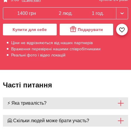
1400 грн
2 люд.
1 год.
Купити для себе
Подарувати
Ціни не відрізняються від наших партнерів
Враження перевірені нашими співробітниками
Реальні фото і відео локацій
Часті питання
⚡ Яка тривалість?
🤗 Скільки людей може брати участь?