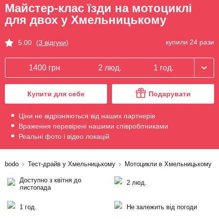
Майстер-клас їзди на мотоциклі
для двох у Хмельницькому
купили 24 рази
5.00
(3 відгуки)
1400 грн
2 люд.
1 год.
Купити для себе
Подарувати
Ціни не відрізняються від наших партнерів
Враження перевірені нашими співробітниками
Реальні фото і відео локацій
bodo
Тест-драйв у Хмельницькому
Мотоцикли в Хмельницькому
Доступно з квітня до
2 люд.
листопада
1 год.
Не залежить від погоди