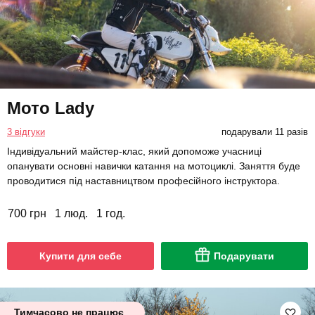
Мото Lady
3 відгуки
подарували 11 разів
Індивідуальний майстер-клас, який допоможе учасниці
опанувати основні навички катання на мотоциклі. Заняття буде
проводитися під наставництвом професійного інструктора.
700 грн
1 люд.
1 год.
Купити для себе
Подарувати
Тимчасово не працює