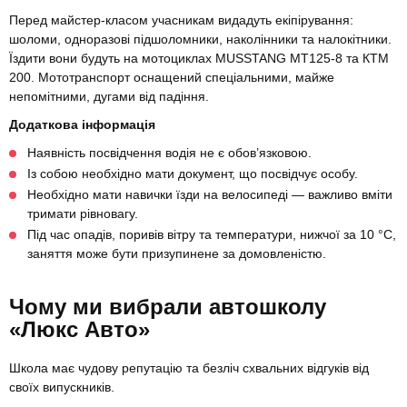
Перед майстер-класом учасникам видадуть екіпірування:
шоломи, одноразові підшоломники, наколінники та налокітники.
Їздити вони будуть на мотоциклах MUSSTANG MT125-8 та КТМ
200. Мототранспорт оснащений спеціальними, майже
непомітними, дугами від падіння.
Додаткова інформація
Наявність посвідчення водія не є обов’язковою.
Із собою необхідно мати документ, що посвідчує особу.
Необхідно мати навички їзди на велосипеді — важливо вміти
тримати рівновагу.
Під час опадів, поривів вітру та температури, нижчої за 10 °C,
заняття може бути призупинене за домовленістю.
Чому ми вибрали автошколу
«Люкс Авто»
Школа має чудову репутацію та безліч схвальних відгуків від
своїх випускників.