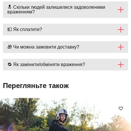
🔝 Скільки людей залишилися задоволеними
враженням?
💵 Як сплатити?
🎁 Чи можна замовити доставку?
🔁 Як замінити/обміняти враження?
Перегляньте також