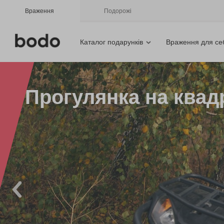
Враження
Подорожі
Каталог подарунків
Враження для се
Прогулянка на квад