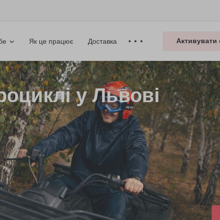
Активувати 
Як це працює
Доставка
бе
роциклі у Львові