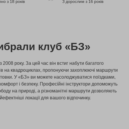
но з 18 років
З дорослим з 16 років
ибрали клуб «БЗ»
 2008 року. За цей час він встиг набути багатого
їздів на квадроциклах, пропонуючи захоплюючі маршрути
готовки. У «БЗ» ви можете насолоджуватися поїздками,
 комфорт і безпеку. Професійні інструктори допоможуть
боду на природі, а різноманітні маршрути дозволяють
йефектніші локації для вашого відпочинку.