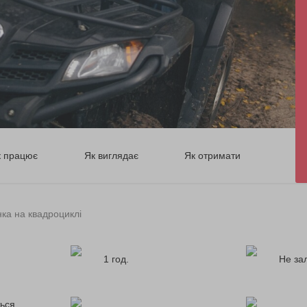
к працює
Як виглядає
Як отримати
ка на квадроциклі
1 год.
Не за
ься