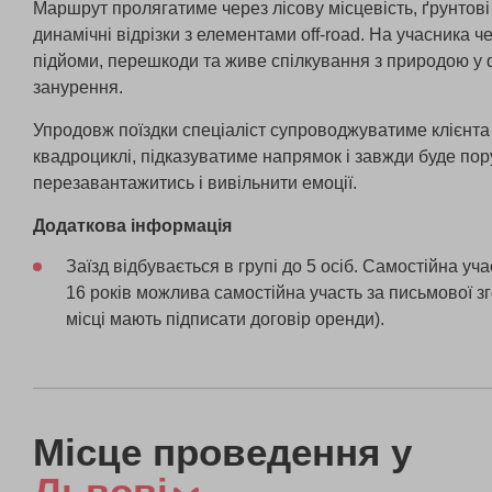
Маршрут пролягатиме через лісову місцевість, ґрунтові 
динамічні відрізки з елементами off-road. На учасника ч
підйоми, перешкоди та живе спілкування з природою у
занурення.
Упродовж поїздки спеціаліст супроводжуватиме клієнт
квадроциклі, підказуватиме напрямок і завжди буде по
перезавантажитись і вивільнити емоції.
Додаткова інформація
Заїзд відбувається в групі до 5 осіб. Самостійна уча
16 років можлива самостійна участь за письмової зг
місці мають підписати договір оренди).
Місце проведення у
Львові