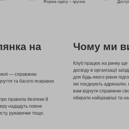
Форма одягу – зручна
Доступ
лянка на
Чому ми в
Клуб працює на ринку ще з
досвіду в організації за
циклі — справжню
для будь-якого рівня під
чуття та багато яскравих
які поєднують адреналін,
вам відчути справжню сво
обирати найцікавіші та на
 про правила безпеки й
деру нададуть повне
сту, рукавички тощо.