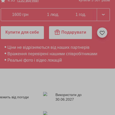
купили 3 587 разів
4.93
(230 відгуків)
1600 грн
1 люд.
1 год.
Купити для себе
Подарувати
Ціни не відрізняються від наших партнерів
Враження перевірені нашими співробітниками
Реальні фото і відео локацій
Використати до
лежить від погоди
30.06.2027