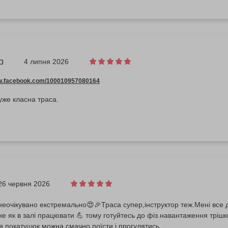
р
4 липня 2026
ww.facebook.com/100010957080164
уже класна траса.
26 червня 2026
неочікувано екстремально😍🎉Траса супер,інструктор теж.Мені все
е як в залі працювати 💪 тому готуйтесь до фіз.навантаження трішк
я покатушок можна смачно поїсти і прогулятись