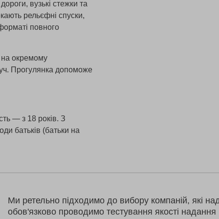
дороги, вузькі стежки та
екають рельєфні спуски,
 форматі повного
а на окремому
руч. Прогулянка допоможе
сть — з 18 років. З
оди батьків (батьки на
Ми ретельно підходимо до вибору компаній, які на
обов'язково проводимо тестування якості надання 