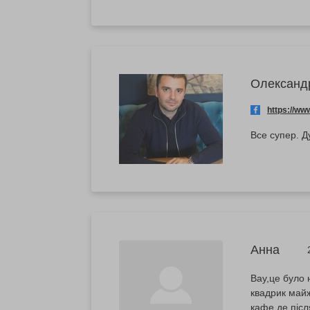
Олександ
https://w
Все супер. Д
Анна
Вау,це було 
квадрик майж
кафе де післ