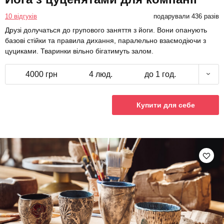
10 відгуків
подарували 436 разів
Друзі долучаться до групового заняття з йоги. Вони опанують
базові стійки та правила дихання, паралельно взаємодіючи з
цуциками. Тваринки вільно бігатимуть залом.
4000 грн
4 люд.
до 1 год.
Купити для себе