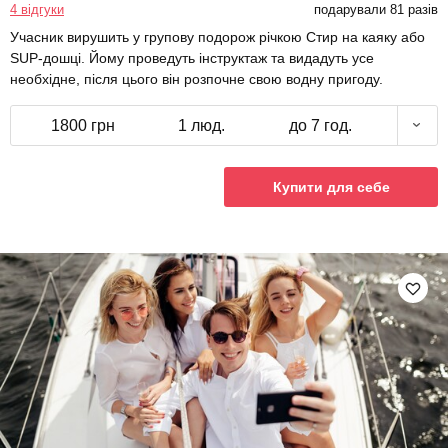
4 відгуки
подарували 81 разів
Учасник вирушить у групову подорож річкою Стир на каяку або
SUP-дошці. Йому проведуть інструктаж та видадуть усе
необхідне, після цього він розпочне свою водну пригоду.
1800 грн
1 люд.
до 7 год.
Купити для себе