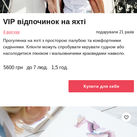
VIP відпочинок на яхті
4 відгуки
подарували 21 разів
Прогулянка на яхті з просторою палубою та комфортними
сидіннями. Клієнти можуть спробувати керувати судном або
насолодитися пікніком і мальовничими краєвидами навколо.
5600 грн
до 7 люд.
1,5 год.
Купити для себе