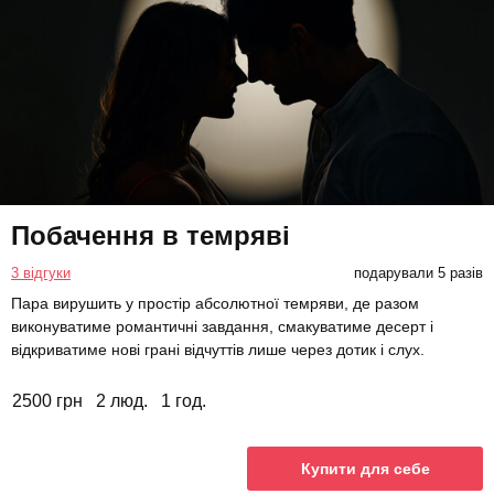
Побачення в темряві
3 відгуки
подарували 5 разів
Пара вирушить у простір абсолютної темряви, де разом
виконуватиме романтичні завдання, смакуватиме десерт і
відкриватиме нові грані відчуттів лише через дотик і слух.
2500 грн
2 люд.
1 год.
Купити для себе