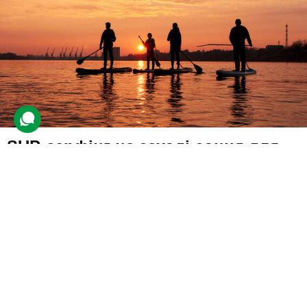
SUP-серфінг на заході сонця для
компанії
3 відгуки
подарували 120 разів
Учасники зустрінуть захід сонця, плаваючи на спеціальних
дошках з використанням весла.
2800 грн
4 люд.
2 год.
Купити для себе