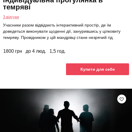
темряві
3 відгуки
Учасники разом відвідають інтерактивний простір, де їм
доведеться виконувати щоденні дії, занурившись у цілковиту
темряву. Провідником у цій мандрівці стане незрячий гід.
1800 грн
до 4 люд.
1,5 год.
Купити для себе