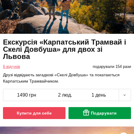
Екскурсія «Карпатський Трамвай і
Скелі Довбуша» для двох зі
Львова
6 відгуків
подарували 154 рази
Друзі відвідають загадкові «Скелі Довбуша» та покатаються
Карпатським Трамвайчиком.
1490 грн
2 люд.
1 день
Купити для себе
Подарувати