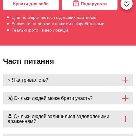
Купити для себе
Подарувати
Ціни не відрізняються від наших партнерів
Враження перевірені нашими співробітниками
Реальні фото і відео локацій
Часті питання
⚡ Яка тривалість?
🤗 Скільки людей може брати участь?
🔝 Скільки людей залишилися задоволеними
враженням?