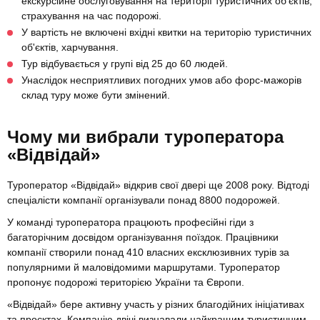
екскурсійне обслуговування на території туристичних об’єктів,
страхування на час подорожі.
У вартість не включені вхідні квитки на територію туристичних
об'єктів, харчування.
Тур відбувається у групі від 25 до 60 людей.
Унаслідок несприятливих погодних умов або форс-мажорів
склад туру може бути змінений.
Чому ми вибрали туроператора
«Відвідай»
Туроператор «Відвідай» відкрив свої двері ще 2008 року. Відтоді
спеціалісти компанії організували понад 8800 подорожей.
У команді туроператора працюють професійні гіди з
багаторічним досвідом організування поїздок. Працівники
компанії створили понад 410 власних ексклюзивних турів за
популярними й маловідомими маршрутами. Туроператор
пропонує подорожі територією України та Європи.
«Відвідай» бере активну участь у різних благодійних ініціативах
та проєктах. Компанію двічі визнавали найкращим туристичним