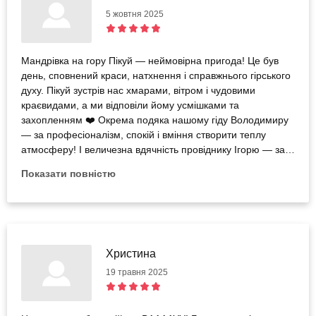
5 жовтня 2025
Мандрівка на гору Пікуй — неймовірна пригода! Це був
день, сповнений краси, натхнення і справжнього гірського
духу. Пікуй зустрів нас хмарами, вітром і чудовими
краєвидами, а ми відповіли йому усмішками та
захопленням ❤️ Окрема подяка нашому гіду Володимиру
— за професіоналізм, спокій і вміння створити теплу
атмосферу! І величезна вдячність провіднику Ігорю — за
підтримку і турботу про кожного учасника. Завдяки вам
Показати повністю
підйом був не просто сходженням, а справжнім гірським
досвідом — безпечно, цікаво і з душею. Пікуй подарував
відчуття сили, єднання з природою і внутрішнього
оновлення. Обов’язково повернемся ще!
Христина
19 травня 2025