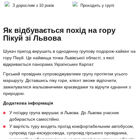
З дорослим з 10 років
Проходить у групі
Як відбувається похід на гору
Пікуй зі Львова
Шукач пригод вирушить в одноденну групову подорож-хайкінг на
гору Пікуй. Це найвища точка Львівської області, з якої
відкривається панорама Українських Карпат.
Гірський провідник супроводжуватиме групу протягом усього
маршруту. Діставшись піку гори, клієнт зможе відпочити,
замилуватися мальовничими краєвидами та відчути єднання з
природою.
Додаткова інформація
У поїздку група вирушає зі Львова. До Львова учасник
добирається самостійно.
У вартість туру входять проїзд комфортабельним автобусом,
супровід гіда-екскурсовода, супровід гірського провідника,