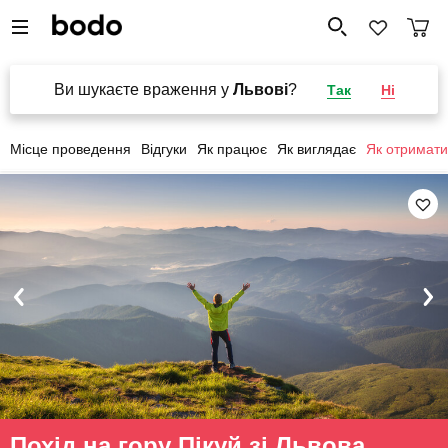
Ви шукаєте враження у
Львові
?
Так
Ні
Місце проведення
Відгуки
Як працює
Як виглядає
Як отримати
Похід на гору Пікуй зі Львова