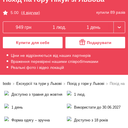
купили 89 разів
5.00
(4 відгуки)
949 грн
1 люд.
1 день
Купити для себе
Подарувати
Ціни не відрізняються від наших партнерів
Враження перевірені нашими співробітниками
Реальні фото і відео локацій
bodo
Екскурсії та тури у Львові
Похід у гори у Львові
Похід на г
Доступно з травня до жовтня
1 люд.
1 день
Використати до 30.06.2027
Форма одягу – зручна
Доступно з 18 років