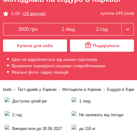
купили 249 разів
5.00
(29 відгуків)
3000 грн
1 люд.
2 год.
Купити для себе
Подарувати
Ціни не відрізняються від наших партнерів
Враження перевірені нашими співробітниками
Реальні фото і відео локацій
bodo
Тест-драйв у Харкові
Мотоцикли в Харкові
Ендуро в Харко
Доступно цілий рік
1 люд.
2 год.
Не залежить від погоди
Використати до 30.06.2027
до 110 кг