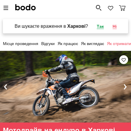
Ви шукаєте враження в
Харкові
?
Так
Ні
Місце проведення
Відгуки
Як працює
Як виглядає
Як отримати
Мотодрайв на ендуро в Харкові