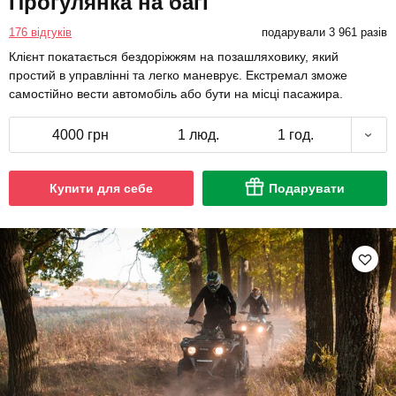
Прогулянка на багі
176 відгуків
подарували 3 961 разів
Клієнт покатається бездоріжжям на позашляховику, який
простий в управлінні та легко маневрує. Екстремал зможе
самостійно вести автомобіль або бути на місці пасажира.
4000 грн
1 люд.
1 год.
Купити для себе
Подарувати