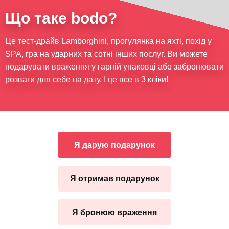
Що таке bodo?
Це тест-драйв Lamborghini, прогулянка на яхті, похід у
SPA, гра на ударних та сотні інших послуг. Ви можете
подарувати враження у гарній упаковці або забронювати
розваги для себе на дату. І це все в 3 кліки!
Я дарую подарунок
Я отримав подарунок
Я бронюю враження