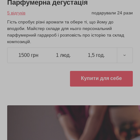
Парфумерна дегустація
5 відгуків
подарували 24 рази
Гість спробує різні аромати та обере ті, що йому до
вподоби. Майстер складе для нього персональний
парфумерний гардероб і розповість про історію та склад
композицій.
1500 грн
1 люд.
1,5 год.
Купити для себе