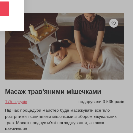
Масаж трав'яними мішечками
175 відгуків
подарували 3 535 разів
Під час процедури майстер буде масажувати все тіло
розігрітими тканинними мішечками зі збором лікувальних
трав. Масаж поєднує м'які погладжування, а також
натискання.