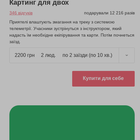
Картинг для двох
346 відгуків
подарували 12 216 разів
Приятелі влаштують змагання на треку з системою
телеметрії. Учасники зустрінуться з інструктором, який
надасть їм необхідне екіпірування та карти. Потім почнеться
заїзд.
2200 грн
2 люд.
по 2 заїзди (по 10 хв.)
Купити для себе