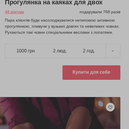
Прогулянка на каяках для двох
48 відгуків
подарували 768 разів
Пара клієнтів буде насолоджуватися нетиповою активною
прогулянкою, пливучи у вузьких довгих та невеликих човнах.
Рухаються такі човни спеціальними веслами з лопатями.
1000 грн
2 люд.
2 год.
Купити для себе