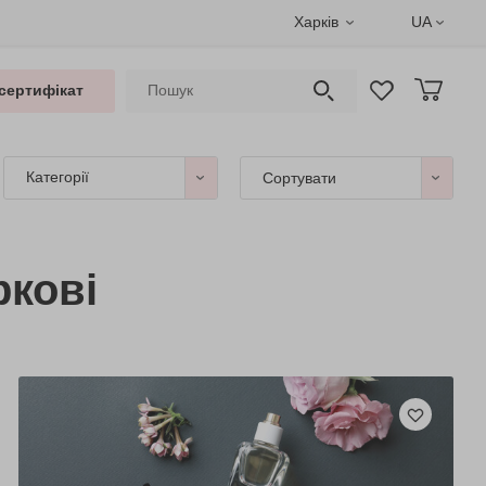
Харків
UA
сертифікат
Категорії
Сортувати
ркові