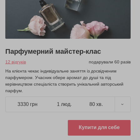
Парфумерний майстер-клас
12 відгуків
подарували 60 разів
На клієнта чекає індивідуальне заняття із досвідченим
парфумером. Учасник обере аромат до душі та під
керівництвом спеціаліста створить унікальний авторський
парфум.
3330 грн
1 люд.
80 хв.
Купити для себе