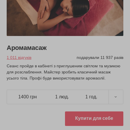
Аромамасаж
1 011 відгуків
подарували 11 937 разів
Сеанс пройде в кабінеті з приглушеним світлом та музикою
для розслаблення. Майстер зробить класичний масаж
усього тіла. Профі буде використовувати аромаолії.
1400 грн
1 люд.
1 год.
Купити для себе