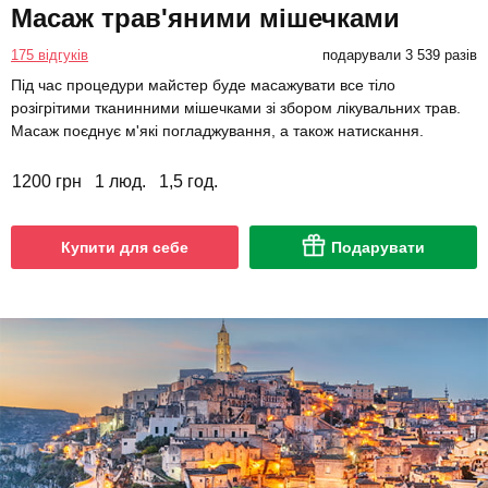
Масаж трав'яними мішечками
175 відгуків
подарували 3 539 разів
Під час процедури майстер буде масажувати все тіло
розігрітими тканинними мішечками зі збором лікувальних трав.
Масаж поєднує м'які погладжування, а також натискання.
1200 грн
1 люд.
1,5 год.
Купити для себе
Подарувати