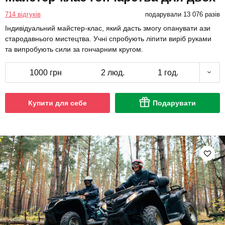
714 відгуків
подарували 13 076 разів
Індивідуальний майстер-клас, який дасть змогу опанувати ази
стародавнього мистецтва. Учні спробують ліпити виріб руками
та випробують сили за гончарним кругом.
1000 грн
2 люд.
1 год.
Купити для себе
Подарувати