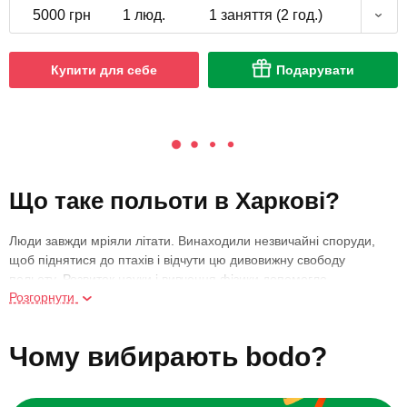
5000 грн
1 люд.
1 заняття (2 год.)
Купити для себе
Подарувати
Що таке польоти в Харкові?
Люди завжди мріяли літати. Винаходили незвичайні споруди,
щоб піднятися до птахів і відчути цю дивовижну свободу
польоту. Розвиток науки і вивчення фізики допомогло
Розгорнути
найрозумнішим знайти десятки способів підкорити небо: від
дельтапланів і пригод в аеротрубі до літаків і стрибків із
парашутом.
Чому вибирають bodo?
Компанія bodo запрошує політати всіх жителів Харкова і гостей
міста. У нашому каталозі — кращі пропозиції для незабутніх