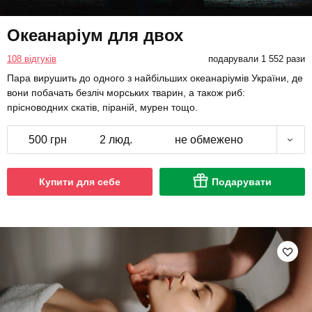
Океанаріум для двох
108 відгуків
подарували 1 552 рази
Пара вирушить до одного з найбільших океанаріумів України, де
вони побачать безліч морських тварин, а також риб:
прісноводних скатів, піраній, мурен тощо.
500 грн
2 люд.
не обмежено
Купити для себе
Подарувати