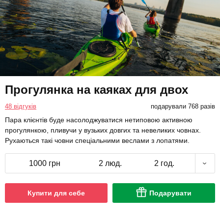
Прогулянка на каяках для двох
48 відгуків
подарували 768 разів
Пара клієнтів буде насолоджуватися нетиповою активною
прогулянкою, пливучи у вузьких довгих та невеликих човнах.
Рухаються такі човни спеціальними веслами з лопатями.
1000 грн
2 люд.
2 год.
Купити для себе
Подарувати