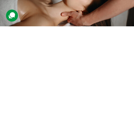
Гавайський масаж
164 відгуки
подарували 1 730 разів
На учасника враження чекає сеанс масажу всього тіла в
традиційній гавайській техніці ломі-ломі. Майстер
використовуватиме натуральну теплу олію виноградних кісточок.
1900 грн
1 люд.
1,5 год.
Купити для себе
Подарувати