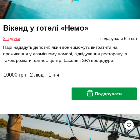
Вікенд у готелі «Немо»
2 відгуки
подарували 6 разів
Парі нададуть депозит, який вони зможуть витратити на
проживання у двомісному номері, відвідування ресторану, а
також розваги: ​​фітнес-центр, басейн і SPA процедури.
10000 грн
2 люд.
1 ніч
Подарувати