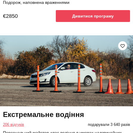
Подорож, наповнена враженнями
€2850
Дивитися програму
Екстремальне водіння
206 відгуків
подарували 3 640 разів
Персональний майстер-клас водіння в умовах надзвичайних