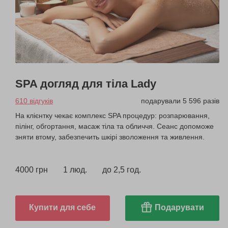
SPA догляд для тіла Lady
610 відгуків
подарували 5 596 разів
На клієнтку чекає комплекс SPA процедур: розпарювання,
пілінг, обгортання, масаж тіла та обличчя. Сеанс допоможе
зняти втому, забезпечить шкірі зволоження та живлення.
4000 грн
1 люд.
до 2,5 год.
Купити для себе
Подарувати