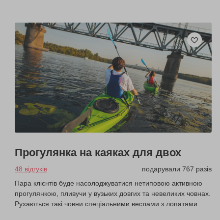
Прогулянка на каяках для двох
48 відгуків
подарували 767 разів
Пара клієнтів буде насолоджуватися нетиповою активною
прогулянкою, пливучи у вузьких довгих та невеликих човнах.
Рухаються такі човни спеціальними веслами з лопатями.