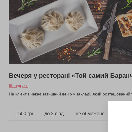
Вечеря у ресторані «Той самий Баран
60 відгуків
На клієнтів чекає затишний вечір у закладі, який розташований 
1500 грн
до 2 люд.
не обмежено