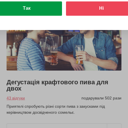
Так
Ні
Дегустація крафтового пива для
двох
43 відгуки
подарували 502 рази
Приятелі спробують різні сорти пива з закусками під
керівництвом досвідченого сомельє.