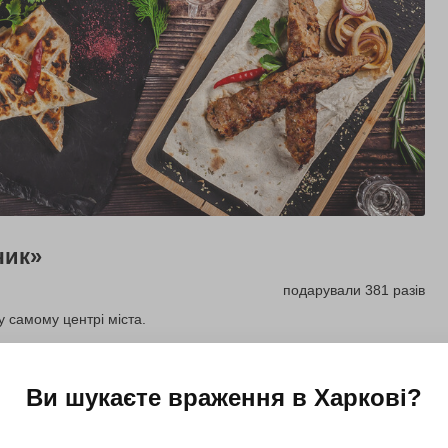
чик»
подарували 381 разів
у самому центрі міста.
Подарувати
Ви шукаєте враження в
Харкові
?