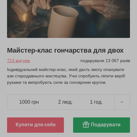
Майстер-клас гончарства для двох
713 відгуків
подарували 13 067 разів
Індивідуальний майстер-клас, який дасть змогу опанувати
ази стародавнього мистецтва. Учні спробують ліпити виріб
руками та випробують сили за гончарним кругом.
1000 грн
2 люд.
1 год.
Купити для себе
Подарувати