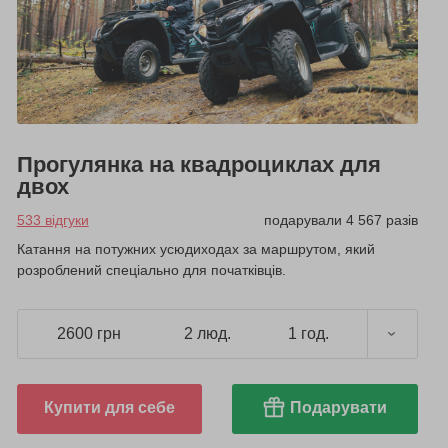
Прогулянка на квадроциклах для
двох
533 відгуки
подарували 4 567 разів
Катання на потужних усюдиходах за маршрутом, який
розроблений спеціально для початківців.
2600 грн
2 люд.
1 год.
Купити для себе
Подарувати