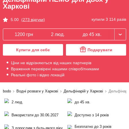
Харкові
купили 3 114 разів
5.00
(273 відгуки)
1200 грн
2 люд.
до 45 хв.
Купити для себе
Подарувати
Ціни не відрізняються від наших партнерів
Враження перевірені нашими співробітниками
Реальні фото і відео локацій
bodo
Водні розваги у Харкові
Дельфінарій у Харкові
Дельфінар
2 люд.
до 45 хв.
Використати до 30.06.2027
Доступно з 14 років
Безплатно до 3 років
З дорослим з будь-якого віку