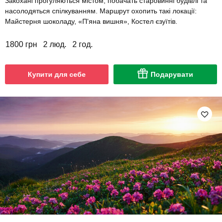
Закохані прогуляються містом, побачать старовинні будівлі та
насолодяться спілкуванням. Маршрут охопить такі локації:
Майстерня шоколаду, «П'яна вишня», Костел єзуїтів.
1800 грн
2 люд.
2 год.
Купити для себе
Подарувати