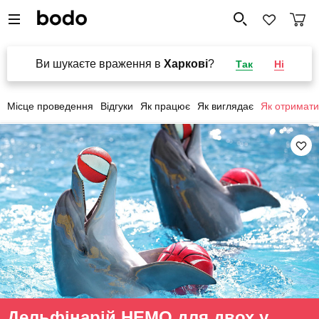
Ви шукаєте враження в
Харкові
?
Так
Ні
Місце проведення
Відгуки
Як працює
Як виглядає
Як отримати
Дельфінарій НЕМО для двох у