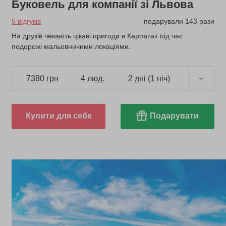
Буковель для компанії зі Львова
5 відгуків
подарували 143 рази
На друзів чекають цікаві пригоди в Карпатах під час
подорожі мальовничими локаціями.
7380 грн
4 люд.
2 дні (1 ніч)
Купити для себе
Подарувати