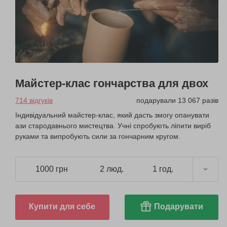
Майстер-клас гончарства для двох
714 відгуків
подарували 13 067 разів
Індивідуальний майстер-клас, який дасть змогу опанувати
ази стародавнього мистецтва. Учні спробують ліпити виріб
руками та випробують сили за гончарним кругом.
1000 грн
2 люд.
1 год.
Купити для себе
Подарувати