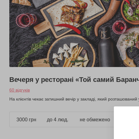
Вечеря у ресторані «Той самий Баран
60 відгуків
На клієнтів чекає затишний вечір у закладі, який розташований 
3000 грн
до 4 люд.
не обмежено