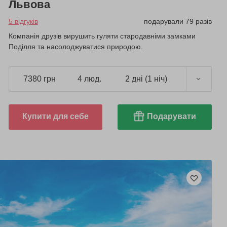
Львова
5 відгуків
подарували 79 разів
Компанія друзів вирушить гуляти стародавніми замками
Поділля та насолоджуватися природою.
7380 грн
4 люд.
2 дні (1 ніч)
Купити для себе
Подарувати