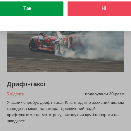
Так
Ні
Дрифт-таксі
5 відгуків
подарували 30 разів
Учасник спробує дрифт-таксі. Клієнт одягне захисний шолом
та сяде на місце пасажира. Досвідчений водій
дрифтуватиме на мототреку, виконуючи круті повороти на
швидкості.