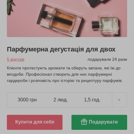
Парфумерна дегустація для двох
5 відгуків
подарували 24 рази
Клієнти протестують аромати та оберуть запахи, які їм до
вподоби. Професіонал створить для них парфумерні
гардероби і розповість про історію та рецептуру парфумів.
3000 грн
2 люд.
1,5 год.
Купити для себе
Подарувати