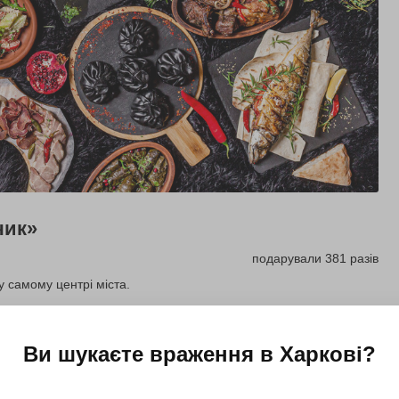
чик»
подарували 381 разів
у самому центрі міста.
Подарувати
Ви шукаєте враження в
Харкові
?