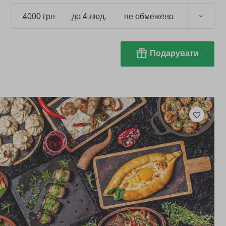
4000 грн
до 4 люд.
не обмежено
Подарувати