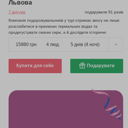
Львова
7 відгуків
подарували 91 разів
Компанія подорожувальників у турі отримає змогу не лише
розслабитися в приємних термальних водах та
продегустувати смачні сири, а й дослідити історичні
пам'ятки регіону.
15980 грн
4 люд.
5 днів (4 ночі)
Купити для себе
Подарувати