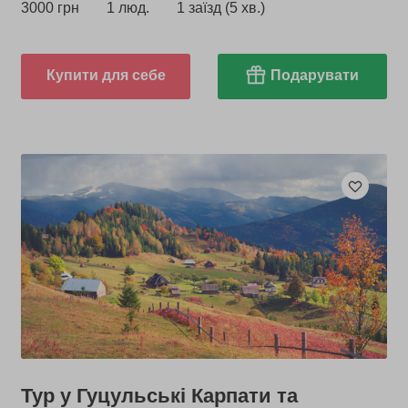
3000 грн
1 люд.
1 заїзд (5 хв.)
Купити для себе
Подарувати
Тур у Гуцульські Карпати та