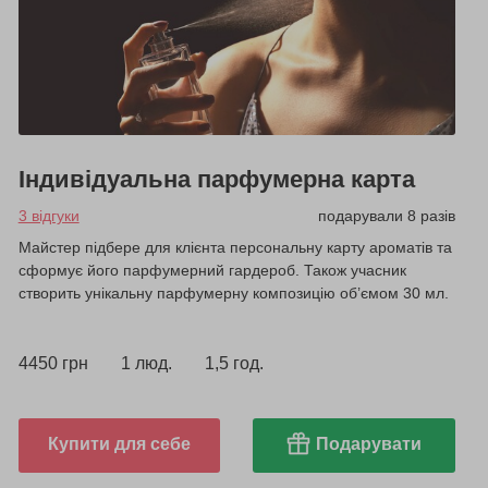
Індивідуальна парфумерна карта
3 відгуки
подарували 8 разів
Майстер підбере для клієнта персональну карту ароматів та
сформує його парфумерний гардероб. Також учасник
створить унікальну парфумерну композицію об’ємом 30 мл.
4450 грн
1 люд.
1,5 год.
Купити для себе
Подарувати