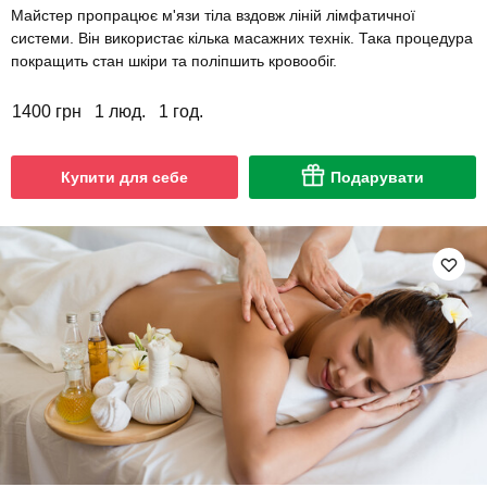
Майстер пропрацює м'язи тіла вздовж ліній лімфатичної
системи. Він використає кілька масажних технік. Така процедура
покращить стан шкіри та поліпшить кровообіг.
1400 грн
1 люд.
1 год.
Купити для себе
Подарувати