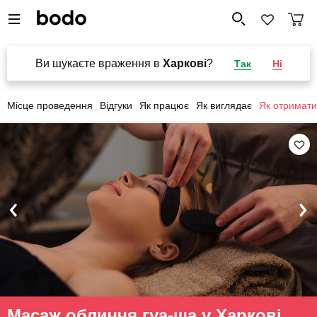
Ви шукаєте враження в
Харкові
?
Так
Ні
Місце проведення
Відгуки
Як працює
Як виглядає
Як отримати
Масаж обличчя гуа-ша у Харкові