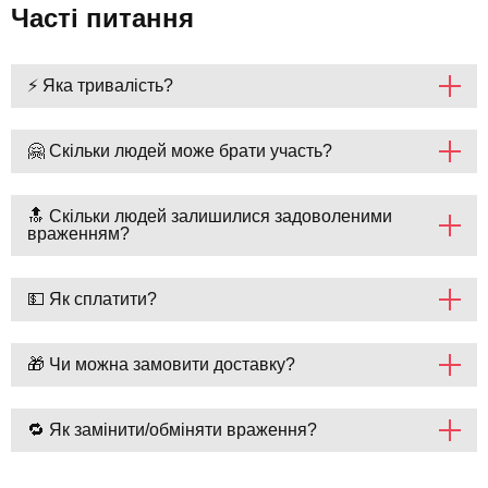
Часті питання
⚡ Яка тривалість?
🤗 Скільки людей може брати участь?
🔝 Скільки людей залишилися задоволеними
враженням?
💵 Як сплатити?
🎁 Чи можна замовити доставку?
🔁 Як замінити/обміняти враження?