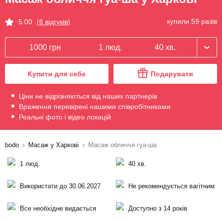
купили 59 разів
5.00
(6 відгуків)
1000 грн
1 люд.
40 хв.
Купити для себе
Подарувати
Ціни не відрізняються від наших партнерів
Враження перевірені нашими співробітниками
Реальні фото і відео локацій
bodo
Масаж у Харкові
Масаж обличчя гуа-ша
1 люд.
40 хв.
Використати до 30.06.2027
Не рекомендується вагітним
Все необхідне видається
Доступно з 14 років