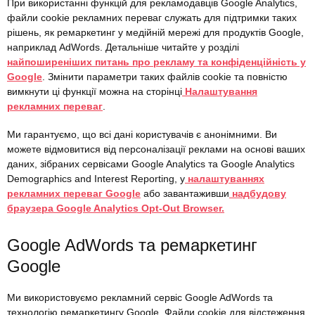
При використанні функцій для рекламодавців Google Analytics,
файли cookie рекламних переваг служать для підтримки таких
рішень, як ремаркетинг у медійній мережі для продуктів Google,
наприклад AdWords. Детальніше читайте у розділі
найпоширеніших питань про рекламу та конфіденційність у
Google
. Змінити параметри таких файлів cookie та повністю
вимкнути ці функції можна на сторінці
Налаштування
рекламних переваг
.
Ми гарантуємо, що всі дані користувачів є анонімними. Ви
можете відмовитися від персоналізації реклами на основі ваших
даних, зібраних сервісами Google Analytics та Google Analytics
Demographics and Interest Reporting, у
налаштуваннях
рекламних переваг Google
або завантаживши
надбудову
браузера Google Analytics Opt-Out Browser.
Google AdWords та ремаркетинг
Google
Ми використовуємо рекламний сервіс Google AdWords та
технологію ремаркетингу Google. Файли cookie для відстеження