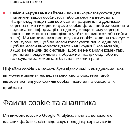
написали нижче.
Файли керування сайтом
- вони використовуються для
підтримки вашої особистості або сеансу на веб-сайті.
Наприклад, якщо наші веб-сайти працюють на декількох
серверах, ми використовуємо cookie-файл, щоб забезпечити
надсилання інформації на одному конкретному сервері
(інакше ви можете несподівано увійти до системи або вийти
з неї). Ми можемо використовувати cookie, коли ви голосуєте
в опитуваннях, щоб ви могли голосувати лише один раз, і
щоб ви могли використовувати наші функції коментарів,
якщо ви увійшли до системи (щоб ви не бачили коментарі,
про які ви повідомляли як образливі, наприклад, або не
голосували за коментарі більше ніж один раз).
Ці файли cookie не можуть бути відключені індивідуально, але
ви можете змінити налаштування свого браузера, щоб
відмовитися від усіх файлів cookie, якщо ви не бажаєте їх
приймати.
Файли cookie та аналітика
Ми використовуємо Google Analytics, який за допомогою
власних файлів cookie відстежує поведінку користувачів.