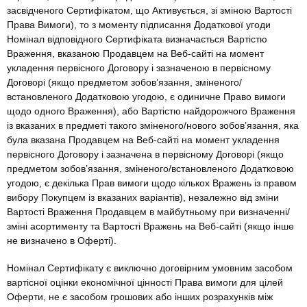
засвідченого Сертифікатом, що Активується, зі зміною Вартості
Права Вимоги), то з моменту підписання Додаткової угоди
Номінал відповідного Сертифіката визначається Вартістю
Враження, вказаною Продавцем на Веб-сайті на момент
укладення первісного Договору і зазначеною в первісному
Договорі (якщо предметом зобов’язання, зміненого/
встановленого Додатковою угодою, є одиничне Право вимоги
щодо одного Враження), або Вартістю найдорожчого Враження
із вказаних в предметі такого зміненого/нового зобов’язання, яка
була вказана Продавцем на Веб-сайті на момент укладення
первісного Договору і зазначена в первісному Договорі (якщо
предметом зобов’язання, зміненого/встановленого Додатковою
угодою, є декілька Прав вимоги щодо кількох Вражень із правом
вибору Покупцем із вказаних варіантів), незалежно від зміни
Вартості Враження Продавцем в майбутньому при визначенні/
зміні асортименту та Вартості Вражень на Веб-сайті (якщо інше
не визначено в Оферті).
Номінал Сертифікату є виключно договірним умовним засобом
вартісної оцінки економічної цінності Права вимоги для цілей
Оферти, не є засобом грошових або інших розрахунків між