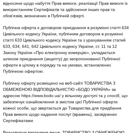
відносини щодо набуття Прав вимоги, реалізації Прав вимоги із
використанням Сертифікатів та здійснення інших прав та
обов’язків, визначених в Публічній оферті.
Публічна оферта є договором приєднання в розумінні статті 634
Цивільного кодексу України, публічним договором в розумінні
статті 633 Цивільного кодексу України та з урахуванням статей
633, 634, 641, 642 Цивільного кодексу України, ст. 11 та 12
Закону України «Про електронну комерцію», укладається
шляхом приєднання (акцепту) до запропонованої Публічної
оферти в цілому в порядку та на умовах, встановлених
Публічною офертою.
Публічну оферту розміщено на веб-сайті ТОВАРИСТВА З
ОБМЕЖЕНОЮ ВІДПОВІДАЛЬНІСТЮ «БОДО УКРАЇНА» за
адресою https://www.bodo.ua/ у вільному доступі та у спосіб, що
забезпечує ознайомлення зі змістом цієї Публічної оферти
кожної особи, що звертається до Товариства для придбання
Прав вимоги щодо надання послуг (вражень), засвідчених
Сертифікатами.
Враховуючи викладене вище, ТОВАРИСТВО З ОБМЕЖЕНОЮ