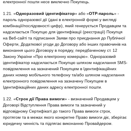
електронної пошти несе виключно Покупець.
1.21. «
Одноразовий ідентифікатор
» або «
OTP-пароль
» -
пароль одноразової дії (дані в електронній формі у вигляді
комбінації/послідовності цифр), який генерується Продавцем та
надсилається Покупцю для ідентифікації (реєстрації) Покупця
на Веб-сайті та підписання Заяви про приєднання до Публічної
Оферти, Додаткової угоди до Договору або інших правочинів на
виконання цього Договору в порядку, передбаченому ст. 12
Закону України «Про електронну комерцію». Одноразовий
ідентифікатор надсилається Покупцю шляхом надсилання SMS-
повідомлення на зазначений Покупцем в Ідентифікаційних
даних номер мобільного телефону та/або шляхом надсилання
електронного повідомлення на зазначену Покупцем в
Ідентифікаційних даних адресу електронної пошти.
1.22. «
Строк дії Права вимоги
» - визначений Продавцем у
Договорі Відступлення Права вимоги та зазначений у
відповідному Сертифікаті до такого Права вимоги строк,
протягом та в межах якого конкретне Право вимоги діє, зберігає
юридичну чинність та підлягає виконанню Провайдером.