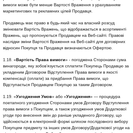
вимоги може бути менше Вартості Враження з урахуванням
маркетингових та рекламних цілей Продавця.
Продавець має право в будь-який час на власний розсуд
змінювати Вартість Вражень, що відображається в асортименті
Вражень, що пропонуються Продавцем на Веб-сайті. Правові
наслідки зміни Вартості Враження на Веб-сайті для договірних
відносин Покупця та Продавця визначаються Офертою.
1.18. «
Вартість Права вимоги
» - погоджена Сторонами сума
винагороди, яку зобов’язується сплатити Покупець Продавцю за
укладеним Договором Відступлення Права вимоги в якості
компенсації (оплати) за придбання Права вимоги, що
Відступається Продавцем Покупцю за таким Договором.
1.19. «
Узгодження Умов
» або «
Узгодження
» — процедура
поетапного узгодження Сторонами умов Договору Відступлення
права вимоги з Покупцем, а також узгодження умов Додаткової
угоди про внесення змін до раніше укладеного Договору, що
здійснюється в електронній формі шляхом послідовного вибору
Покупцем предмету та інших умов Договору/Додаткової угоди на