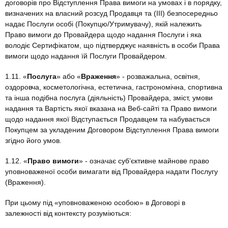
договорів про Відступлення Права вимоги на умовах і в порядку,
визначених на власний розсуд Продавця та (ІІІ) безпосередньо
надає Послуги особі (Покупцю/Утримувачу), якій належить
Право вимоги до Провайдера щодо надання Послуги і яка
володіє Сертифікатом, що підтверджує наявність в особи Права
вимоги щодо надання їй Послуги Провайдером.
1.11. «
Послуга
» або «
Враження
» - розважальна, освітня,
оздоровча, косметологічна, естетична, гастрономічна, спортивна
та інша подібна послуга (діяльність) Провайдера, зміст, умови
надання та Вартість якої вказана на Веб-сайті та Право вимоги
щодо надання якої Відступається Продавцем та набувається
Покупцем за укладеним Договором Відступлення Права вимоги
згідно його умов.
1.12. «
Право вимоги
» - означає суб’єктивне майнове право
уповноваженої особи вимагати від Провайдера надати Послугу
(Враження).
При цьому під «уповноваженою особою» в Договорі в
залежності від контексту розуміються: