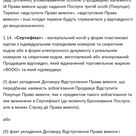
(відступлення) уповноваженою особою (Продавцем) належного
їй Права вимоги щодо надання Послуги третій особі (Покупцю).
Терміни «відступити Право вимоги», «відступлене Право
вимоги» і інші похідні терміни будуть тлумачитися у відповідності
до вищезазначеного.
1.14. «
Сертифікат
» - матеріальний носій у формі пластикової
картки з індивідуальним порядковим номером та секретним
кодом або в формі електронного документу з унікальним
номером та секретним кодом, виготовлений або згенерований
Продавцем відповідно, який відзначений торговельною маркою
«BODO» та який підтверджує:
(І) факт укладення Договору Відступлення Права вимоги, що
передбачає наявність зобов’язання Продавця Відступити
Покупцю Право вимоги, яке є предметом такого зобов’язання та
яке визначене в Сертифікаті (до моменту Бронювання Послуги,
але в межах Строку дії Права вимоги);
або
(ІІ) факт укладення Договору Відступлення Права вимоги і