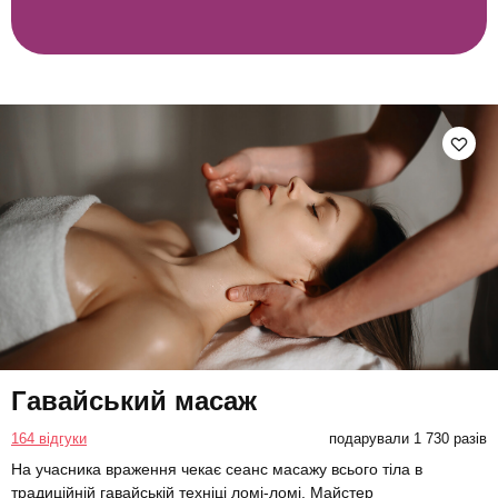
Гавайський масаж
164 відгуки
подарували 1 730 разів
На учасника враження чекає сеанс масажу всього тіла в
традиційній гавайській техніці ломі-ломі. Майстер