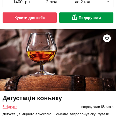
1400 грн
2 люд.
до 2 год.
Купити для себе
Подарувати
Дегустація коньяку
5 відгуків
подарували 88 разів
Дегустація міцного алкоголю. Сомельє запропонує скуштувати