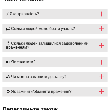
⚡ Яка тривалість?
🤗 Скільки людей може брати участь?
🔝 Скільки людей залишилися задоволеними
враженням?
💵 Як сплатити?
🎁 Чи можна замовити доставку?
🔁 Як замінити/обміняти враження?
Перегляньте також