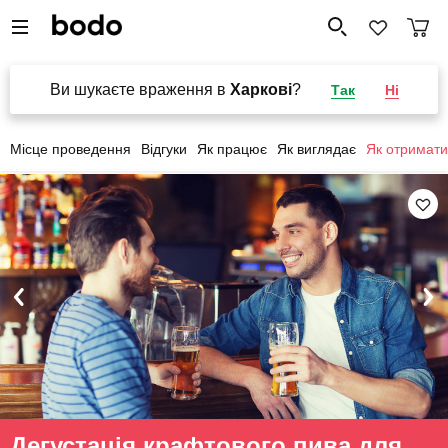
Ви шукаєте враження в
Харкові
?
Так
Ні
Місце проведення
Відгуки
Як працює
Як виглядає
Як отримати
Дегустація крафтового пива для