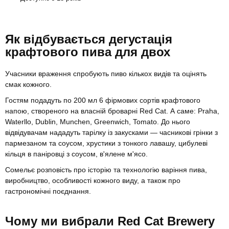
Як відбувається дегустація
крафтового пива для двох
Учасники враження спробують пиво кількох видів та оцінять
смак кожного.
Гостям подадуть по 200 мл 6 фірмових сортів крафтового
напою, створеного на власній броварні Red Cat. А саме: Praha,
Waterllo, Dublin, Munchen, Greenwich, Tomato. До нього
відвідувачам нададуть тарілку із закусками — часникові грінки з
пармезаном та соусом, хрустики з тонкого лавашу, цибулеві
кільця в паніровці з соусом, в'ялене м'ясо.
Сомельє розповість про історію та технологію варіння пива,
виробництво, особливості кожного виду, а також про
гастрономічні поєднання.
Чому ми вибрали Red Cat Brewery