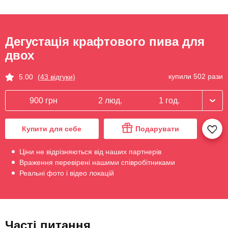
Дегустація крафтового пива для
двох
купили 502 рази
5.00
(43 відгуки)
900 грн
2 люд.
1 год.
Купити для себе
Подарувати
Ціни не відрізняються від наших партнерів
Враження перевірені нашими співробітниками
Реальні фото і відео локацій
Часті питання