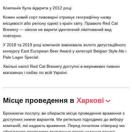
Компанія була відкрита у 2012 році.
Кожен новий сорт пивоварні отримує географічну назву
місцевості або регіону однієї з країн світу. Правило Red Cat
Brewery — ніколи не варити ідентичний лімітований вид
повторно.
У 2018 та 2019 році компанія завоювала золото дегустаційного
конкурсу East European Beer Award у категорії Belgian Style Ale і
Pale Lager Special.
Хмільні напої Red Cat Brewery доступні в мережевих пивних
магазинах і пабах по всій Україні.
Місце проведення в
Харкові
Бронюючи послугу, ви обираєте місце проведення враження з
доступних нижче варіантів. Ми ретельно підходимо до вибору
компаній, які надають враження. Перед початком співпраці ми
обов'язково проводимо тестування якості надання послуг.