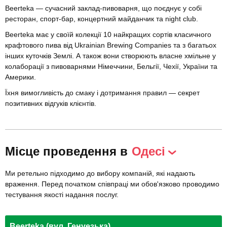
Beerteka — сучасний заклад-пивоварня, що поєднує у собі
ресторан, спорт-бар, концертний майданчик та night club.
Beerteka має у своїй колекції 10 найкращих сортів класичного
крафтового пива від Ukrainian Brewing Companies та з багатьох
інших куточків Землі. А також вони створюють власне хмільне у
колаборації з пивоварнями Німеччини, Бельгії, Чехії, України та
Америки.
Їхня вимогливість до смаку і дотримання правил — секрет
позитивних відгуків клієнтів.
Місце проведення в
Одесі
Ми ретельно підходимо до вибору компаній, які надають
враження. Перед початком співпраці ми обов'язково проводимо
тестування якості надання послуг.
Beerteka (вул. Генуезька)