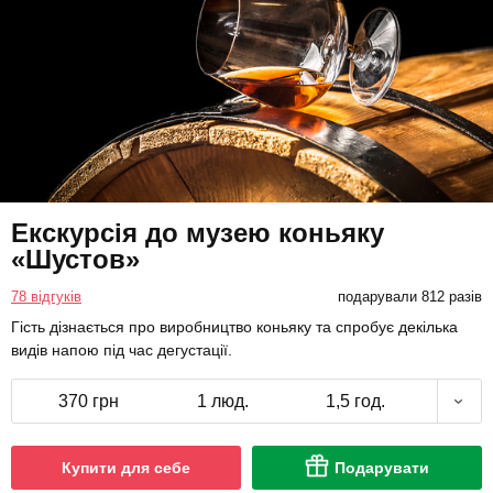
Екскурсія до музею коньяку
«Шустов»
78 відгуків
подарували 812 разів
Гість дізнається про виробництво коньяку та спробує декілька
видів напою під час дегустації.
370 грн
1 люд.
1,5 год.
Купити для себе
Подарувати