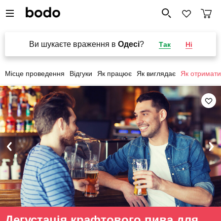
Ви шукаєте враження в
Одесі
?
Так
Ні
Місце проведення
Відгуки
Як працює
Як виглядає
Як отримати
Дегустація крафтового пива для