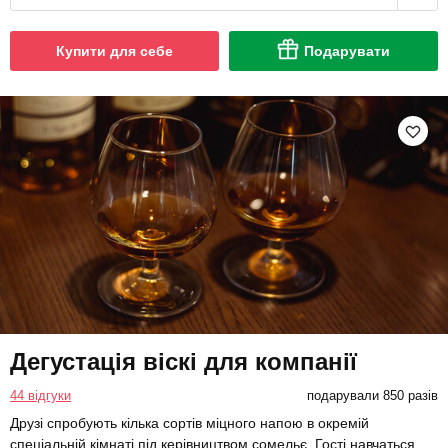
Купити для себе
Подарувати
Дегустація віскі для компанії
44 відгуки
подарували 850 разів
Друзі спробують кілька сортів міцного напою в окремій
спеціальній кімнаті під керівництвом сомельє. Гості навчаться