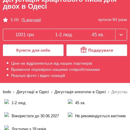
двох в Одесі
купили 84 рази
5.00
(5 відгуків)
1001 грн
1-2 люд.
45 хв.
Купити для себе
Подарувати
Ціни не відрізняються від наших партнерів
Враження перевірені нашими співробітниками
Реальні фото і відео локацій
bodo
Дегустації в Одесі
Дегустація алкоголю в Одесі
Дегустаці
1-2 люд.
45 хв.
Використати до 30.06.2027
Не рекомендується вагітним
Доступно з 18 років