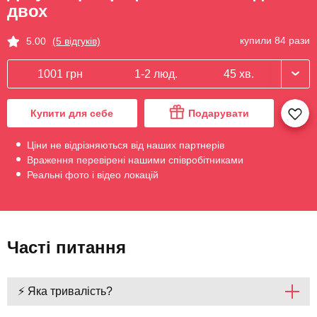
двох
купили 84 рази
5.00
(5 відгуків)
1001 грн
1-2 люд.
45 хв.
Купити для себе
Подарувати
Ціни не відрізняються від наших партнерів
Враження перевірені нашими співробітниками
Реальні фото і відео локацій
Часті питання
⚡ Яка тривалість?