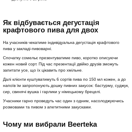
Як відбувається дегустація
крафтового пива для двох
На учасників чекатиме індивідуальна дегустація крафтового
пива у закладі-пивоварні.
Спочатку сомельє презентуватиме пиво, коротко описуючи
кожен новий сорт. Під час презентації двійко друзів зможуть
запитати усе, що їх цікавить про хмільне.
Далі клієнти куштуватимуть 6 сортів пива по 150 мл кожен, а до
напоїв їм запропонують дошку пивних закусок: бастурму, суджук,
сир, свинячі вушка і гарлики у німецькому брецелі.
Учасники гарно проведуть час один з одним, насолоджуючись
розмовами та пивом з апетитними закусками.
Чому ми вибрали Beerteka