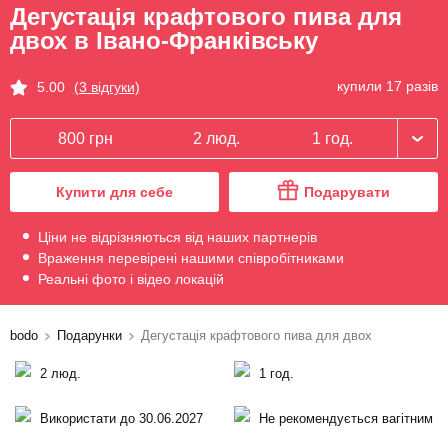
Дегустація крафтового пива для
двох в Івано-Франківську
купили 17 разів
5.00
(3 відгуки)
800 грн
2 люд.
1 год.
Купити для себе
Подарувати
Ціни не відрізняються від наших партнерів
Враження перевірені нашими співробітниками
Реальні фото і відео локацій
bodo
Подарунки
Дегустація крафтового пива для двох
2 люд.
1 год.
Використати до 30.06.2027
Не рекомендується вагітним