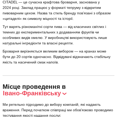
CITADEL — це сучасна крафтова броварня, заснована у
2024 році. Заклад працює у форматі тепруму з відкритим
пивоварним цехом. Назва та стиль бренду пов’язані з образом
«цитаделі» як символу міцності та історії.
Тут варять різноманітні сорти пива — від класичних світлих і
темних до експериментальних з додаванням фруктів чи
особливих видів хмелю. У виробництві використовують лише
натуральні інгредієнти та власні рецепти.
Броварня вирізняється великим вибором — на кранах може
бути до 20 сортів одночасно. Відвідувачі відзначають стабільну
якість та насичений смак напоїв.
Місце проведення в
Івано-Франківську
Ми ретельно підходимо до вибору компаній, які надають
враження. Перед початком співпраці ми обов'язково проводимо
тестування якості надання послуг.