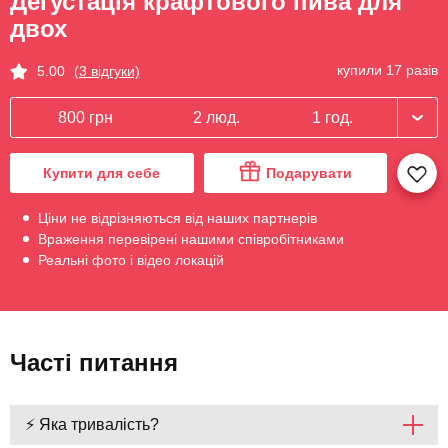
Дегустація крафтового пива для
двох
купили 17 разів
5.00
(3 відгуки)
800 грн
2 люд.
1 год.
Купити для себе
Подарувати
Ціни не відрізняються від наших партнерів
Враження перевірені нашими співробітниками
Реальні фото і відео локацій
Часті питання
⚡ Яка тривалість?