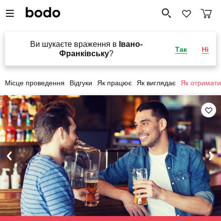
Ви шукаєте враження в
Івано-
Так
Ні
Франківську
?
Місце проведення
Відгуки
Як працює
Як виглядає
Як отримати