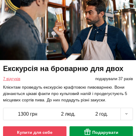
Екскурсія на броварню для двох
7 відгуків
подарували 37 разів
Клієнтам проведуть екскурсію крафтовою пивоварнею. Вони
дізнаються цікаві факти про культовий напій і продегустують 5
місцевих сортів пива. До них подадуть різні закуски.
1300 грн
2 люд.
2 год.
Купити для себе
Подарувати