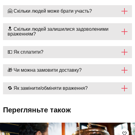
🤗 Скільки людей може брати участь?
🔝 Скільки людей залишилися задоволеними
враженням?
💵 Як сплатити?
🎁 Чи можна замовити доставку?
🔁 Як замінити/обміняти враження?
Перегляньте також