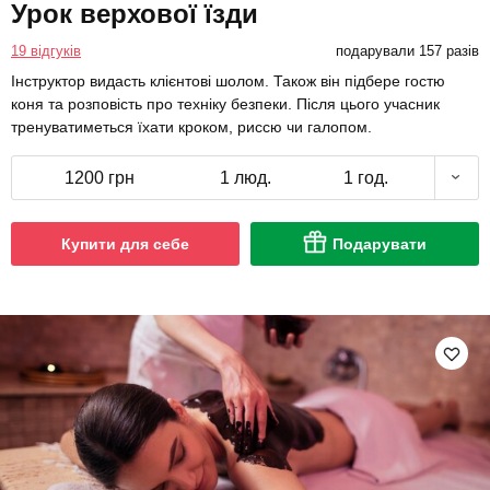
Урок верхової їзди
19 відгуків
подарували 157 разів
Інструктор видасть клієнтові шолом. Також він підбере гостю
коня та розповість про техніку безпеки. Після цього учасник
тренуватиметься їхати кроком, риссю чи галопом.
1200 грн
1 люд.
1 год.
Купити для себе
Подарувати