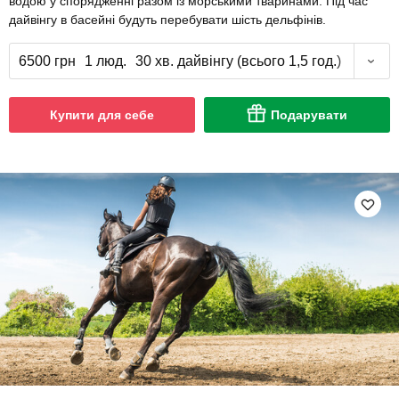
водою у спорядженні разом із морськими тваринами. Під час
дайвінгу в басейні будуть перебувати шість дельфінів.
6500 грн
1 люд.
30 хв. дайвінгу (всього 1,5 год.)
Купити для себе
Подарувати