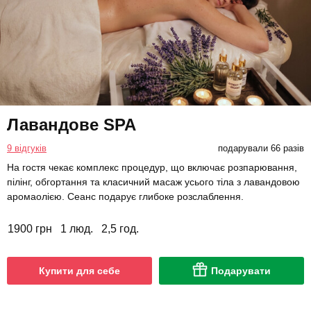
Лавандове SPA
9 відгуків
подарували 66 разів
На гостя чекає комплекс процедур, що включає розпарювання,
пілінг, обгортання та класичний масаж усього тіла з лавандовою
аромаолією. Сеанс подарує глибоке розслаблення.
1900 грн
1 люд.
2,5 год.
Купити для себе
Подарувати