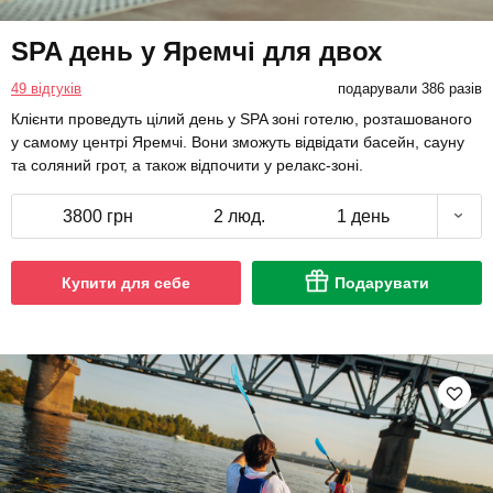
SPA день у Яремчі для двох
49 відгуків
подарували 386 разів
Клієнти проведуть цілий день у SPA зоні готелю, розташованого
у самому центрі Яремчі. Вони зможуть відвідати басейн, сауну
та соляний грот, а також відпочити у релакс-зоні.
3800 грн
2 люд.
1 день
Купити для себе
Подарувати