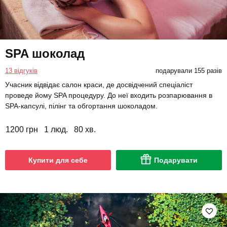
SPA шоколад
13 відгуків
подарували 155 разів
Учасник відвідає салон краси, де досвідчений спеціаліст
проведе йому SPA процедуру. До неї входить розпарювання в
SPA-капсулі, пілінг та обгортання шоколадом.
1200 грн
1 люд.
80 хв.
Купити для себе
Подарувати