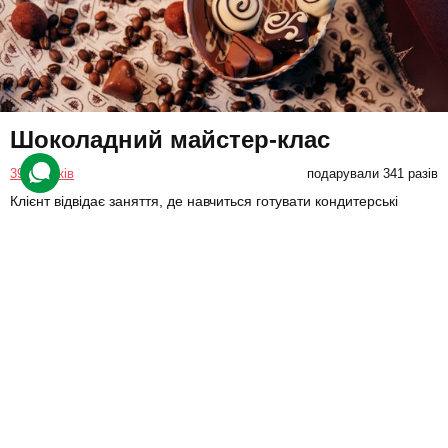
Шоколадний майстер-клас
39 відгуків
подарували 341 разів
Клієнт відвідає заняття, де навчиться готувати кондитерські
вироби. Він ліпитиме цукерки з двома видами начинок і
прикрашатиме їх. Потім учасник забере їх із собою.
700 грн
1 люд.
1,5 год.
Купити для себе
Подарувати