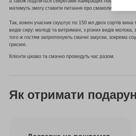
а також поділиться секретами найкращих поєднань з рі
матимуть змогу ставити питання про смаколики.
Так, кожен учасник скуштує по 150 мл двох сортів вина т
видів сиру: молоді та витримані, з різних видів молока, 
того ж гостям запропонують смачні закуски, зокрема соус
грисині.
Клієнти цікаво та смачно проведуть час разом.
Як отримати подару