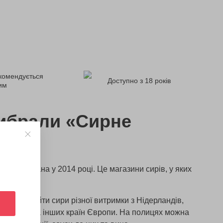
комендується
Доступно з 18 років
ним
ибрали «Сирне
во»
а заснована у 2014 році. Це магазини сирів, у яких
.
можна знайти сири різної витримки з Нідерландів,
ї, Норвегії та інших країн Європи. На полицях можна