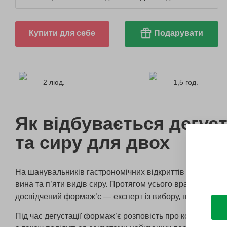
Купити для себе
Подарувати
2 люд.
1,5 год.
Як відбувається дегуст
та сиру для двох
На шанувальників гастрономічних відкриттів чекатиме д
вина та п’яти видів сиру. Протягом усього враження їх
досвідчений формаж’є — експерт із вибору, підготовки т
Під час дегустації формаж’є розповість про кожен сорт 