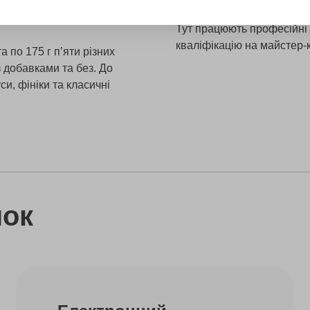
зними сирами. Учасники
побачити різні види молоч
Тут працюють професійні 
кваліфікацію на майстер-к
а по 175 г п’яти різних
з добавками та без. До
и, фініки та класичні
нок