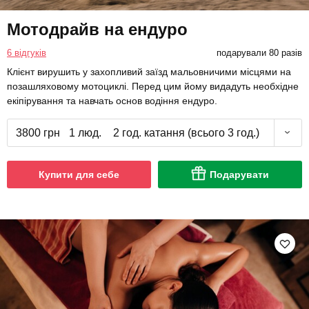
Мотодрайв на ендуро
6 відгуків
подарували 80 разів
Клієнт вирушить у захопливий заїзд мальовничими місцями на
позашляховому мотоциклі. Перед цим йому видадуть необхідне
екіпірування та навчать основ водіння ендуро.
3800 грн
1 люд.
2 год. катання (всього 3 год.)
Купити для себе
Подарувати