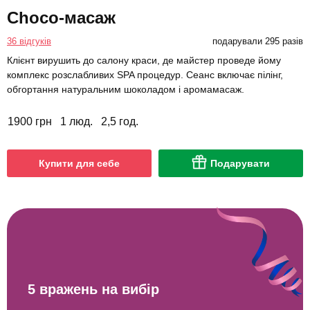
Choco-масаж
36 відгуків
подарували 295 разів
Клієнт вирушить до салону краси, де майстер проведе йому
комплекс розслабливих SPA процедур. Сеанс включає пілінг,
обгортання натуральним шоколадом і аромамасаж.
1900 грн
1 люд.
2,5 год.
Купити для себе
Подарувати
5 вражень на вибір