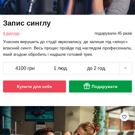
Запис синглу
4 відгуки
подарували 45 разів
Учасник вирушить до студії звукозапису, де запише під «мінус»
власний сингл. Весь процес пройде під наглядом професіонала,
який згодом обробить і надішле готовий трек.
4100 грн
1 люд.
до 2 год.
Купити для себе
Подарувати