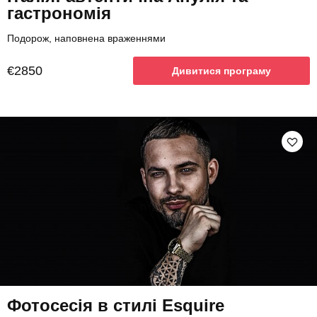
гастрономія
Подорож, наповнена враженнями
€2850
Дивитися програму
Фотосесія в стилі Esquire