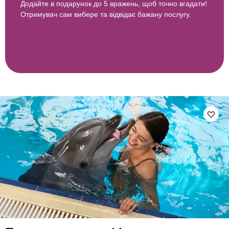
Додайте в подарунок до 5 вражень, щоб точно вгадати!
Отримувач сам вибере та відвідає бажану послугу.