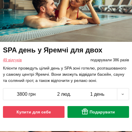
SPA день у Яремчі для двох
49 відгуків
подарували 386 разів
Клієнти проведуть цілий день у SPA зоні готелю, розташованого
у самому центрі Яремчі. Вони зможуть відвідати басейн, сауну
та соляний грот, а також відпочити у релакс-зоні.
3800 грн
2 люд.
1 день
Купити для себе
Подарувати