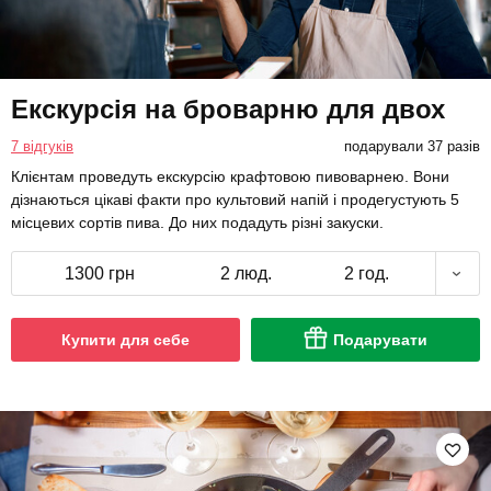
Екскурсія на броварню для двох
7 відгуків
подарували 37 разів
Клієнтам проведуть екскурсію крафтовою пивоварнею. Вони
дізнаються цікаві факти про культовий напій і продегустують 5
місцевих сортів пива. До них подадуть різні закуски.
1300 грн
2 люд.
2 год.
Купити для себе
Подарувати