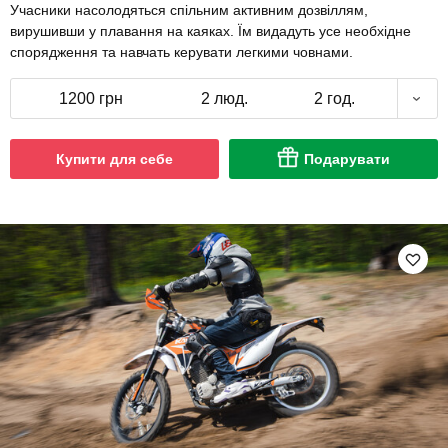
Учасники насолодяться спільним активним дозвіллям,
вирушивши у плавання на каяках. Їм видадуть усе необхідне
спорядження та навчать керувати легкими човнами.
1200 грн
2 люд.
2 год.
Купити для себе
Подарувати