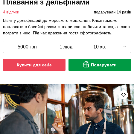
Плавання з дельфінами
4 відгуки
подарували 14 разів
Візит у дельфінарій до морського мешканця. Клієнт зможе
поплавати в басейні разом із твариною, побачити танок, а також
пограти з нею. Під час враження гостя сфотографують.
5000 грн
1 люд.
10 хв.
Купити для себе
Подарувати