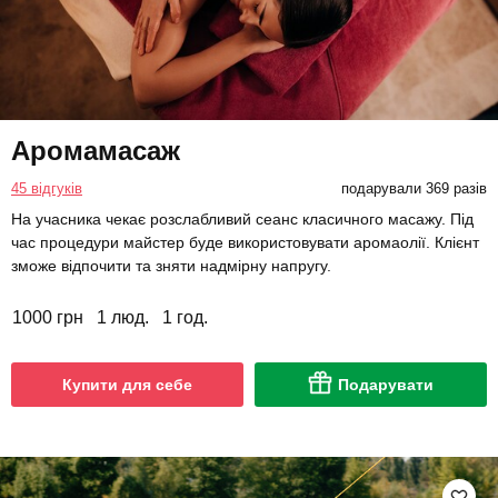
Аромамасаж
45 відгуків
подарували 369 разів
На учасника чекає розслабливий сеанс класичного масажу. Під
час процедури майстер буде використовувати аромаолії. Клієнт
зможе відпочити та зняти надмірну напругу.
1000 грн
1 люд.
1 год.
Купити для себе
Подарувати