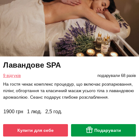
Лавандове SPA
9 відгуків
подарували 68 разів
На гостя чекає комплекс процедур, що включає розпарювання,
пілінг, обгортання та класичний масаж усього тіла з лавандовою
аромаолією. Сеанс подарує глибоке розслаблення.
1900 грн
1 люд.
2,5 год.
Купити для себе
Подарувати