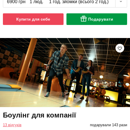
6900 грн
1 люд.
1 год. зйомки (всього 2 год.)
Купити для себе
Подарувати
Боулінг для компанії
13 відгуків
подарували 143 рази