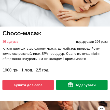
Choco-масаж
36 відгуків
подарували 294 рази
Клієнт вирушить до салону краси, де майстер проведе йому
комплекс розслабливих SPA процедур. Сеанс включає пілінг,
обгортання натуральним шоколадом і аромамасаж.
1900 грн
1 люд.
2,5 год.
Купити для себе
Подарувати