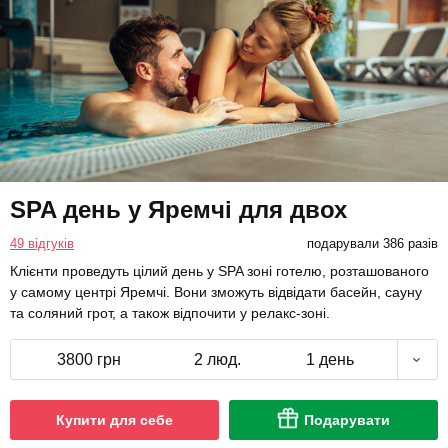
SPA день у Яремчі для двох
49 відгуків
подарували 386 разів
Клієнти проведуть цілий день у SPA зоні готелю, розташованого
у самому центрі Яремчі. Вони зможуть відвідати басейн, сауну
та соляний грот, а також відпочити у релакс-зоні.
3800 грн
2 люд.
1 день
Купити для себе
Подарувати