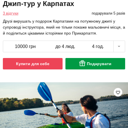
Джип-тур у Карпатах
3 відгуки
подарували 5 разів
Друзі вирушать у подорож Карпатами на потужному джипі у
супроводі інструктора, який не тільки покаже мальовничі місця, а
й поділиться цікавими історіями про Прикарпаття.
10000 грн
до 4 люд.
4 год.
Купити для себе
Подарувати