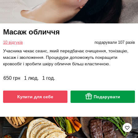
Масаж обличчя
10 відгуків
подарували 107 разів
Учасника чекає сеанс, який передбачає очищення, тонізацію,
масаж і зволоження. Процедури допоможуть покращити
кровообіг і зробити шкіру обличчя більш еластичною.
650 грн
1 люд.
1 год.
Купити для себе
Подарувати