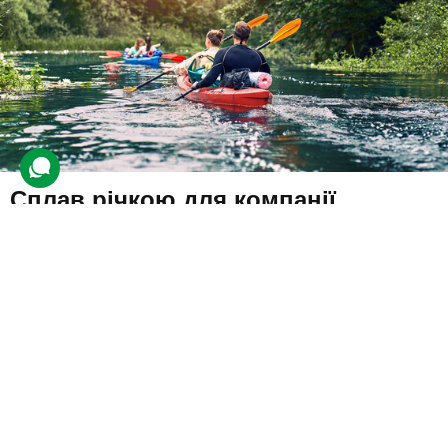
Сплав річкою для компанії
3 відгуки
подарували 23 рази
Друзі приїдуть до кемпінгу. Інструктор проведе навчання
веслування та розкаже правила поведінки на воді. Потім кожен
отримає жилет, весло та місце на водному транспорті.
6400 грн
4 люд.
до 7 год.
Купити для себе
Подарувати