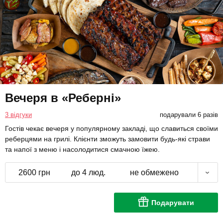
Вечеря в «Реберні»
3 відгуки
подарували 6 разів
Гостів чекає вечеря у популярному закладі, що славиться своїми
реберцями на грилі. Клієнти зможуть замовити будь-які страви
та напої з меню і насолодитися смачною їжею.
2600 грн
до 4 люд.
не обмежено
Подарувати