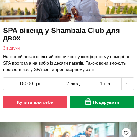
SPA вікенд у Shambala Club для
двох
3 відгуки
На гостей чекає спільний відпочинок у комфортному номері та
SPA програма на вибір із десяти пакетів. Також вони зможуть
провести час у SPA зоні й тренажерному залі.
18000 грн
2 люд.
1 ніч
Купити для себе
Подарувати