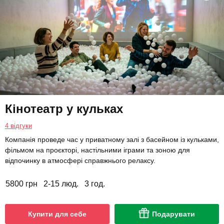
Кінотеатр у кульках
4 відгуки
Компанія проведе час у приватному залі з басейном із кульками,
фільмом на проєкторі, настільними іграми та зоною для
відпочинку в атмосфері справжнього релаксу.
5800 грн
2-15 люд.
3 год.
Купити для себе
Подарувати