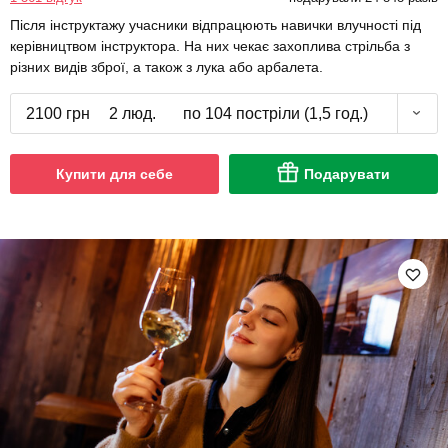
Після інструктажу учасники відпрацюють навички влучності під
керівництвом інструктора. На них чекає захоплива стрільба з
різних видів зброї, а також з лука або арбалета.
2100 грн
2 люд.
по 104 постріли (1,5 год.)
Купити для себе
Подарувати