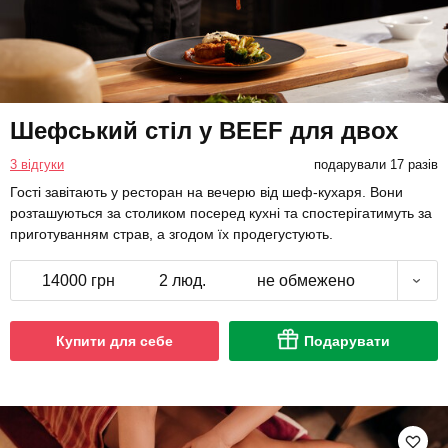
Шефський стіл у BEEF для двох
3 відгуки
подарували 17 разів
Гості завітають у ресторан на вечерю від шеф-кухаря. Вони
розташуються за столиком посеред кухні та спостерігатимуть за
приготуванням страв, а згодом їх продегустують.
14000 грн
2 люд.
не обмежено
Купити для себе
Подарувати