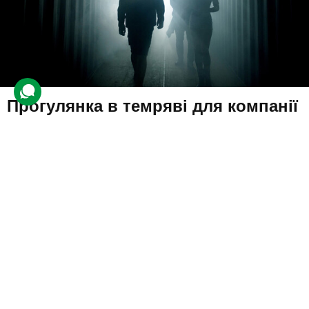
Прогулянка в темряві для компанії
47 відгуків
подарували 1 512 разів
Компанія відвідає незвичний інтерактивний простір з
реалістичними локаціями, де в супроводі незрячого гіда буде
виконувати повсякденні завдання в абсолютній темряві.
1200 грн
3 люд.
1,5 год.
Купити для себе
Подарувати