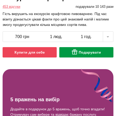
453 відгуки
подарували 10 143 рази
Гість вирушить на екскурсію крафтовою пивоварнею. Під час
візиту дізнається цікаві факти про цей знаковий напій і матиме
змогу продегустувати кілька місцевих сортів пива.
700 грн
1 люд.
1 год.
Купити для себе
Подарувати
5 вражень на вибір
Додайте в подарунок до 5 вражень, щоб точно вгадати!
Отримувач сам вибере та відвідає бажану послугу.