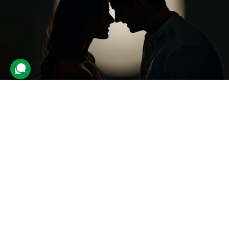
Побачення в темряві
4 відгуки
подарували 16 разів
Пара зануриться в атмосферу абсолютної темряви, в якій вони
виконуватимуть інтерактивні завдання, смакуватимуть закуски й
напої та відкриватимуть нові відчуття разом.
3500 грн
2 люд.
1,5 год.
Купити для себе
Подарувати