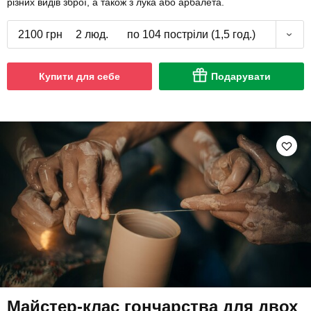
різних видів зброї, а також з лука або арбалета.
2100 грн
2 люд.
по 104 постріли (1,5 год.)
Купити для себе
Подарувати
Майстер-клас гончарства для двох