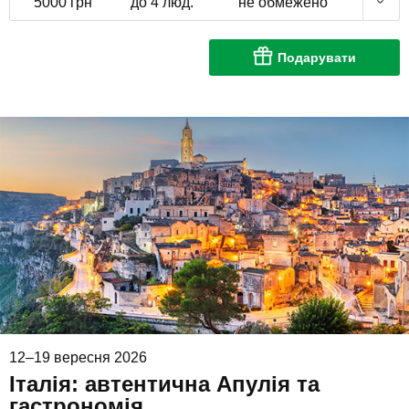
5000 грн
до 4 люд.
не обмежено
Подарувати
12–19 вересня 2026
Італія: автентична Апулія та
гастрономія