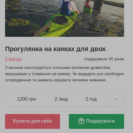
Прогулянка на каяках для двох
3 відгуки
подарували 40 разів
Учасники насолодяться спільним активним дозвіллям,
вирушивши у плавання на каяках. Їм видадуть усе необхідне
спорядження та навчать керувати легкими човнами.
1200 грн
2 люд.
2 год.
Купити для себе
Подарувати