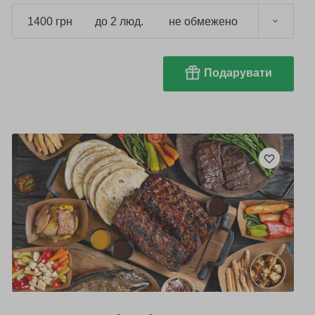
1400 грн
до 2 люд.
не обмежено
Подарувати