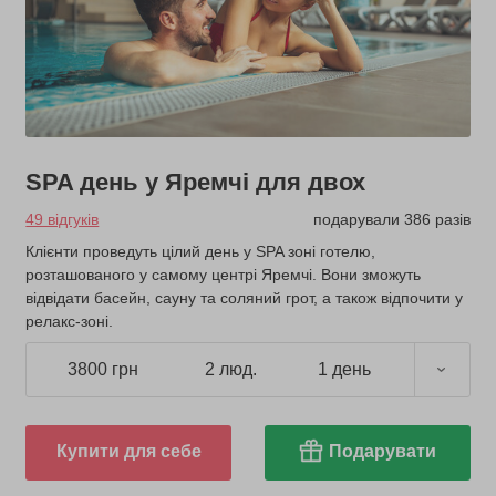
SPA день у Яремчі для двох
49 відгуків
подарували 386 разів
Клієнти проведуть цілий день у SPA зоні готелю,
розташованого у самому центрі Яремчі. Вони зможуть
відвідати басейн, сауну та соляний грот, а також відпочити у
релакс-зоні.
3800 грн
2 люд.
1 день
Купити для себе
Подарувати