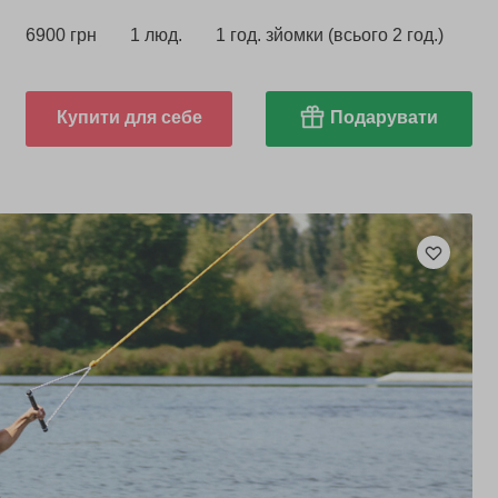
6900 грн
1 люд.
1 год. зйомки (всього 2 год.)
Купити для себе
Подарувати