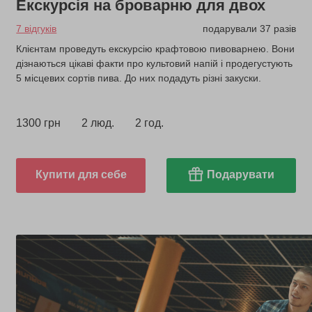
Екскурсія на броварню для двох
7 відгуків
подарували 37 разів
Клієнтам проведуть екскурсію крафтовою пивоварнею. Вони
дізнаються цікаві факти про культовий напій і продегустують
5 місцевих сортів пива. До них подадуть різні закуски.
1300 грн
2 люд.
2 год.
Купити для себе
Подарувати