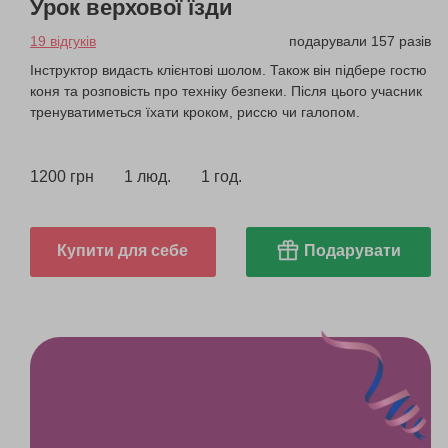
Урок верхової їзди
19 відгуків
подарували 157 разів
Інструктор видасть клієнтові шолом. Також він підбере гостю
коня та розповість про техніку безпеки. Після цього учасник
тренуватиметься їхати кроком, риссю чи галопом.
1200 грн
1 люд.
1 год.
Купити для себе
Подарувати