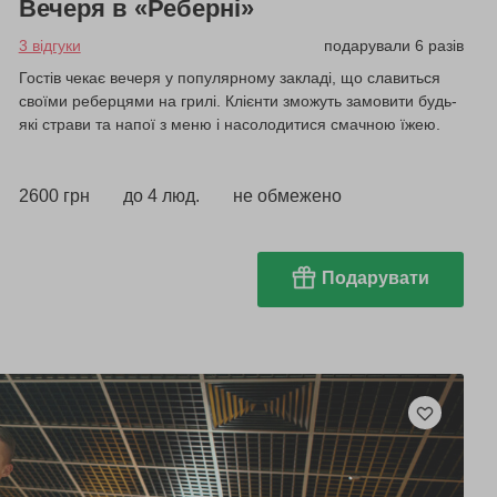
Вечеря в «Реберні»
3 відгуки
подарували 6 разів
Гостів чекає вечеря у популярному закладі, що славиться
своїми реберцями на грилі. Клієнти зможуть замовити будь-
які страви та напої з меню і насолодитися смачною їжею.
2600 грн
до 4 люд.
не обмежено
Подарувати