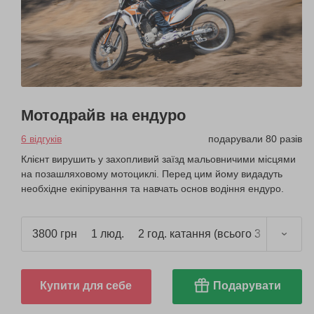
Мотодрайв на ендуро
6 відгуків
подарували 80 разів
Клієнт вирушить у захопливий заїзд мальовничими місцями
на позашляховому мотоциклі. Перед цим йому видадуть
необхідне екіпірування та навчать основ водіння ендуро.
3800 грн
1 люд.
2 год. катання (всього 3 год.)
Купити для себе
Подарувати