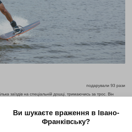
подарували 93 рази
лька заїздів на спеціальній дошці, тримаючись за трос. Він
Ви шукаєте враження в
Івано-
Купити для себе
Подарувати
Франківську
?