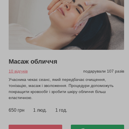
Масаж обличчя
10 відгуків
подарували 107 разів
Учасника чекає сеанс, який передбачає очищення,
тонізацію, масаж і зволоження. Процедури допоможуть
покращити кровообіг і зробити шкіру обличчя більш
еластичною.
650 грн
1 люд.
1 год.