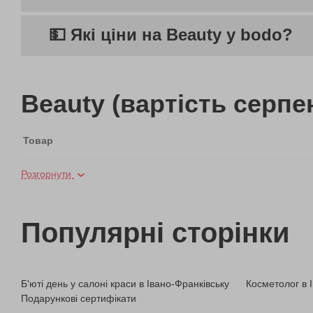
💵 Які ціни на Beauty у bodo?
Beauty (вартість серпе
Товар
Розгорнути
Масаж обличчя
Татуювання
Популярні сторінки
Beauty Day для мами та доньки
Б'юті день у салоні краси в Івано-Франківську
Косметолог в 
Beauty Day для неї
Подарункові сертифікати