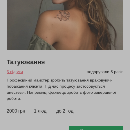
Татуювання
3 відгуки
подарували 5 разів
Професійний майстер зробить татуювання враховуючи
побажання клієнта. Під час процесу застосовується
анестезія. Наприкінці фахівець зробить фото завершеної
роботи.
2000 грн
1 люд.
до 2 год.