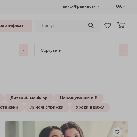
Івано-Франківськ
UA
сертифікат
Сортувати
Дитячий манікюр
Нарощування вій
 стрижки
Жіночі стрижки
Уроки візажу