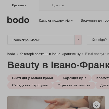
Враження
Подорожі
Каталог подарунків
Враження для се
Хто піде?
Івано-Франківськ
bodo
Категорії вражень в Івано-Франківську
Б'юті послуги 
Beauty в Івано-Фран
Б'юті дні у салоні краси
Корекція брів
Космет
Складання парфумів
Стрижки та зачіски
Дитяч