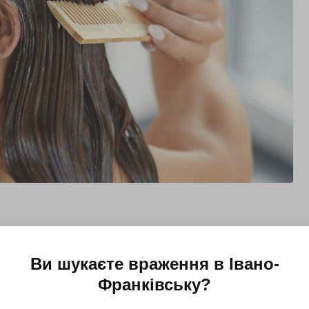
подарували 19 разів
кс процедур з догляду за волоссям. Він вимиє голову, нанесе
Ви шукаєте враження в
Івано-
Франківську
?