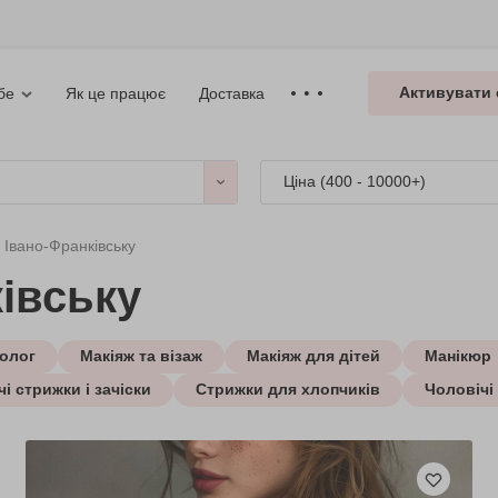
Активувати 
Як це працює
Доставка
бе
Ціна (
400 - 10000+
)
в Івано-Франківську
ківську
олог
Макіяж та візаж
Макіяж для дітей
Манікюр
і стрижки і зачіски
Стрижки для хлопчиків
Чоловічі