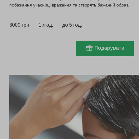
побажання учасниці враження та створять бажаний образ.
3000 грн
1 люд.
до 5 год.
Подарувати