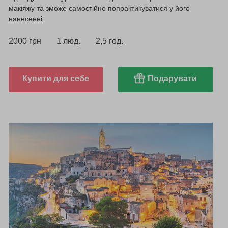
макіяжу та зможе самостійно попрактикуватися у його
нанесенні.
2000 грн
1 люд.
2,5 год.
Купити для себе
Подарувати