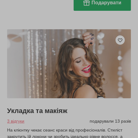
Подарувати
Укладка та макіяж
3 відгуки
подарували 13 разів
На клієнтку чекає сеанс краси від професіоналів. Стиліст
закрутить їй локони чи зробить ідеально рівне волосся, а