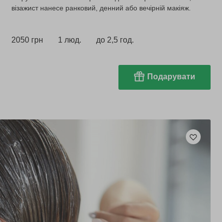
візажист нанесе ранковий, денний або вечірній макіяж.
2050 грн
1 люд.
до 2,5 год.
Подарувати