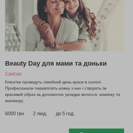
Beauty Day для мами та доньки
3 відгуки
Клієнтки проведуть сімейний день краси в салоні.
Професіонали перевтілять кожну з них і створять їм
красивий образ за допомогою укладки волосся, макіяжу та
манікюру.
6000 грн
2 люд.
до 5 год.