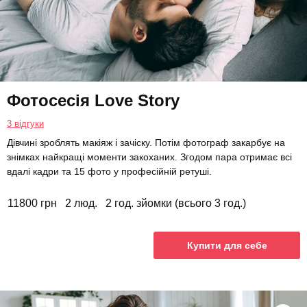
Фотосесія Love Story
3 відгуки
Дівчині зроблять макіяж і зачіску. Потім фотограф закарбує на
знімках найкращі моменти закоханих. Згодом пара отримає всі
вдалі кадри та 15 фото у професійній ретуші.
11800 грн
2 люд.
2 год. зйомки (всього 3 год.)
Купити для себе