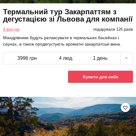
Термальний тур Закарпаттям з
дегустацією зі Львова для компанії
4 відгуки
подарували 126 разів
Мандрівники будуть релаксувати в термальних басейнах і
саунах, а також продегустують ароматні закарпатські вина.
3996 грн
4 люд.
1 день
Купити для себе