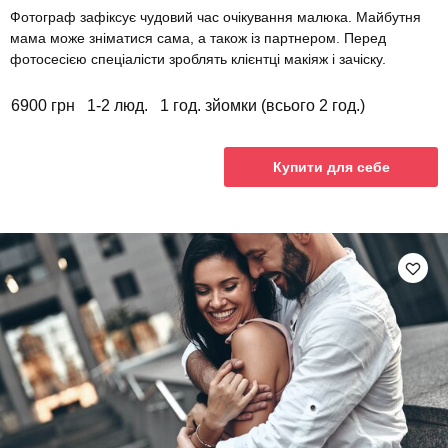
Фотограф зафіксує чудовий час очікування малюка. Майбутня
мама може зніматися сама, а також із партнером. Перед
фотосесією спеціалісти зроблять клієнтці макіяж і зачіску.
6900 грн
1-2 люд.
1 год. зйомки (всього 2 год.)
Купити для себе