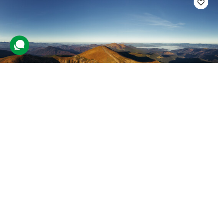
Тур у Яремче та Буковель зі
сходженням на Говерлу для
компанії
7 відгуків
подарували 152 рази
Компанія мандрівників не лише відвідає цікаві місця на заході
України, а й зійде на Говерлу.
7980 грн
4 люд.
2 дні (1 ніч)