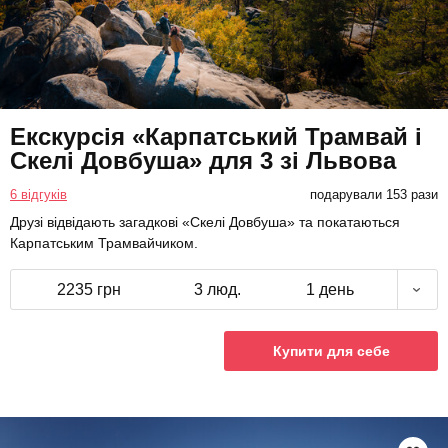
Екскурсія «Карпатський Трамвай і
Скелі Довбуша» для 3 зі Львова
6 відгуків
подарували 153 рази
Друзі відвідають загадкові «Скелі Довбуша» та покатаються
Карпатським Трамвайчиком.
2235 грн
3 люд.
1 день
Купити для себе