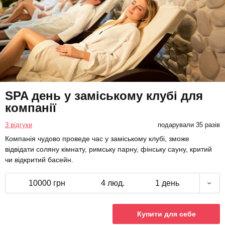
SPA день у заміському клубі для
компанії
3 відгуки
подарували 35 разів
Компанія чудово проведе час у заміському клубі, зможе
відвідати соляну кімнату, римську парну, фінську сауну, критий
чи відкритий басейн.
10000 грн
4 люд.
1 день
Купити для себе