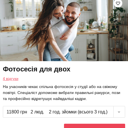
Фотосесія для двох
4 відгуки
На учасників чекає спільна фотосесія у студії або на свіжому
повітрі. Спеціаліст допоможе вибрати правильні ракурси, пози
та професійно відретушує найвдаліші кадри.
11800 грн
2 люд.
2 год. зйомки (всього 3 год.)