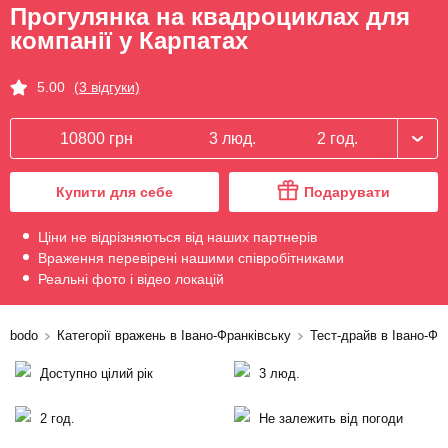
Прогулянка на квадроциклах для
компанії у Карпатах
5.00
(3 відгуки)
10800 грн
3 люд.
2 год.
Купити для себе
Подарувати
Ціни не відрізняються від наших партнерів
Враження перевірені нашими співробітниками
Реальні фото і відео локацій
bodo
Категорії вражень в Івано-Франківську
Тест-драйв в Івано-Фр
Доступно цілий рік
3 люд.
2 год.
Не залежить від погоди