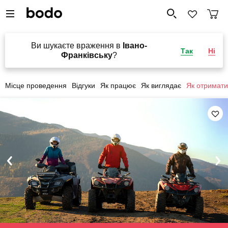
Ви шукаєте враження в
Івано-
Так
Ні
Франківську
?
Місце проведення
Відгуки
Як працює
Як виглядає
Як отримати