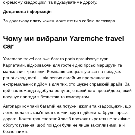
окремому квадроциклі та підказуватиме дорогу.
Додаткова інформація
За додаткову плату кожен може взяти з собою пасажира.
Чому ми вибрали Yaremche travel
car
Yaremche travel car вже багато років організовує тури
Карпатами, відкриваючи для гостей дикі гірські маршрути та
мальовничі краєвиди. Компанія спеціалізується на поїздках
різної складності — від легких сімейних прогулянок до
екстремальних підйомів для тих, хто шукає справжній драйв. За
цей час команда здобула репутацію надійного провайдера, який
поєднує пригоди з безпекою та комфортом.
Автопарк компанії багатий на потужні джипи та квадроцикли, що
легко долають кам'янисті стежки, круті підйоми та брудні гірські
дороги. Кожен транспортний засіб проходить ретельне технічне
обслуговування, щоб поїздки були не лише захопливими, а й
безпечними.