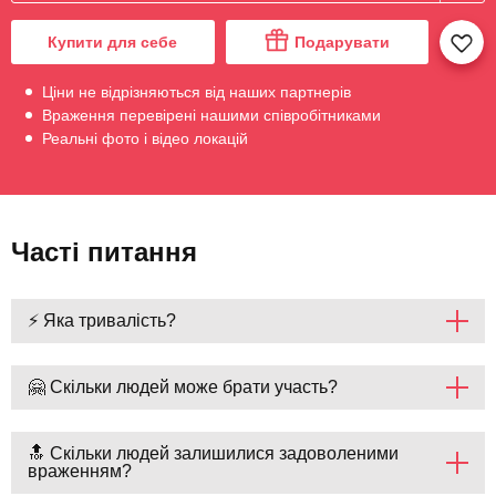
Купити для себе
Подарувати
Ціни не відрізняються від наших партнерів
Враження перевірені нашими співробітниками
Реальні фото і відео локацій
Часті питання
⚡ Яка тривалість?
🤗 Скільки людей може брати участь?
🔝 Скільки людей залишилися задоволеними
враженням?