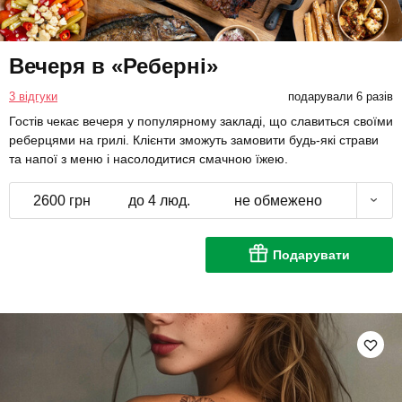
Вечеря в «Реберні»
3 відгуки
подарували 6 разів
Гостів чекає вечеря у популярному закладі, що славиться своїми
реберцями на грилі. Клієнти зможуть замовити будь-які страви
та напої з меню і насолодитися смачною їжею.
2600 грн
до 4 люд.
не обмежено
Подарувати