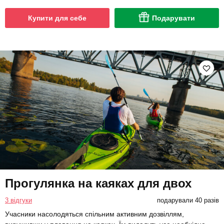
Купити для себе
Подарувати
Прогулянка на каяках для двох
3 відгуки
подарували 40 разів
Учасники насолодяться спільним активним дозвіллям,