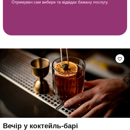
Отримувач сам вибере та відвідає бажану послугу.
Вечір у коктейль-барі