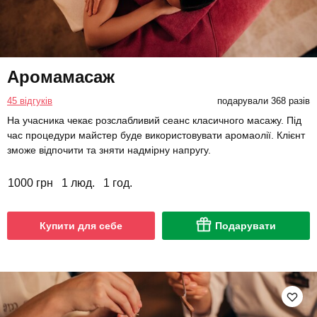
Аромамасаж
45 відгуків
подарували 368 разів
На учасника чекає розслабливий сеанс класичного масажу. Під
час процедури майстер буде використовувати аромаолії. Клієнт
зможе відпочити та зняти надмірну напругу.
1000 грн
1 люд.
1 год.
Купити для себе
Подарувати