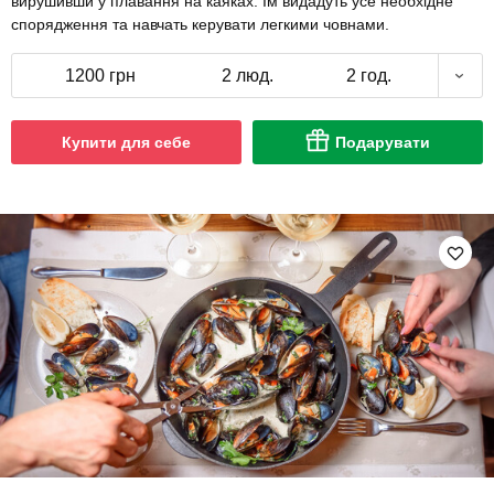
вирушивши у плавання на каяках. Їм видадуть усе необхідне
спорядження та навчать керувати легкими човнами.
1200 грн
2 люд.
2 год.
Купити для себе
Подарувати