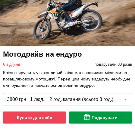
Мотодрайв на ендуро
6 відгуків
подарували 80 разів
Клієнт вирушить у захопливий заїзд мальовничими місцями на
позашляховому мотоциклі. Перед цим йому видадуть необхідне
екіпірування та навчать основ водіння ендуро.
3800 грн
1 люд.
2 год. катання (всього 3 год.)
Купити для себе
Подарувати