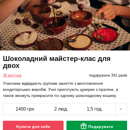
Шоколадний майстер-клас для
двох
39 відгуків
подарували 341 разів
Учасники відвідають групове заняття з виготовлення
кондитерських виробів. Учні приготують цукерки з праліне, а
також зможуть прикрасити по одному шоколадному кошику.
1400 грн
2 люд.
1,5 год.
Купити для себе
Подарувати