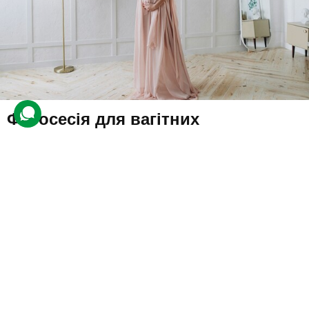
Фотосесія для вагітних
3 відгуки
Фотограф зафіксує чудовий час очікування малюка. Майбутня
мама може зніматися сама, а також із партнером. Перед
фотосесією спеціалісти зроблять клієнтці макіяж і зачіску.
6900 грн
1-2 люд.
1 год. зйомки (всього 2 год.)
Купити для себе
Подарувати