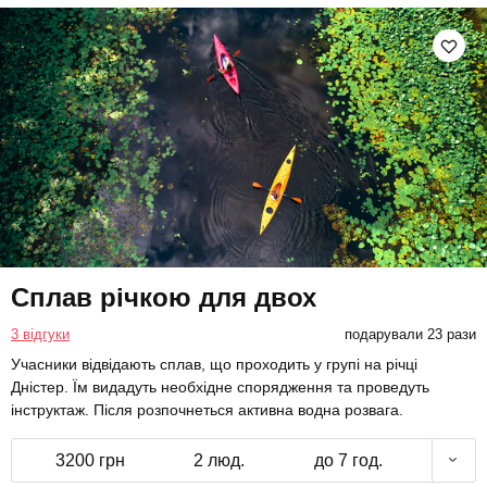
Сплав річкою для двох
3 відгуки
подарували 23 рази
Учасники відвідають сплав, що проходить у групі на річці
Дністер. Їм видадуть необхідне спорядження та проведуть
інструктаж. Після розпочнеться активна водна розвага.
3200 грн
2 люд.
до 7 год.