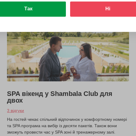
Так
Ні
SPA вікенд у Shambala Club для
двох
3 відгуки
На гостей чекає спільний відпочинок у комфортному номері
та SPA програма на вибір із десяти пакетів. Також вони
зможуть провести час у SPA зоні й тренажерному залі.