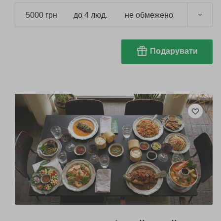
5000 грн
до 4 люд.
не обмежено
Подарувати