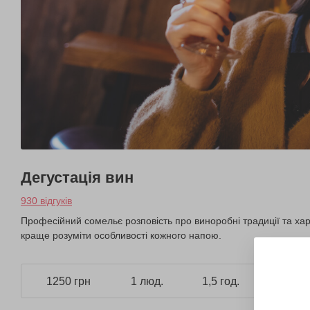
Дегустація вин
930 відгуків
Професійний сомельє розповість про виноробні традиції та харак
краще розуміти особливості кожного напою.
1250 грн
1 люд.
1,5 год.