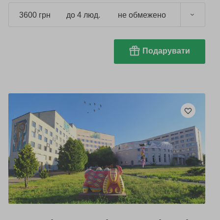
3600 грн
до 4 люд.
не обмежено
Подарувати