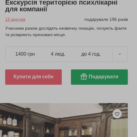
Екскурсія територією психлікарні
для компанії
15 відгуків
подарували 196 разів
Учасники разом дослідять незвичну локацію, почують факти
та розкриють приховані місця.
1400 грн
4 люд.
до 4 год.
Купити для себе
Подарувати