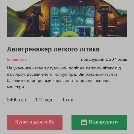
Авіатренажер легкого літака
85 відгуків
подарували 1 207 разів
На учасника чекає віртуальний політ на легкому літаку під
наглядом досвідченого інструктора. Він ознайомиться із
базовими принципами керування та опанує основні
маневри.
2400 грн
1-2 люд.
1 год.
Купити для себе
Подарувати