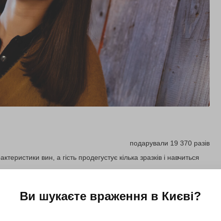
подарували 19 370 разів
теристики вин, а гість продегустує кілька зразків і навчиться
Ви шукаєте враження в
Києві
?
Купити для себе
Подарувати