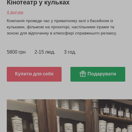
Кінотеатр у кульках
4 відгуки
Компанія проведе час у приватному залі з басейном із
кульками, фільмом на проєкторі, настільними іграми та
зоною для відпочинку в атмосфері справжнього релаксу.
5800 грн
2-15 люд.
3 год.
Купити для себе
Подарувати