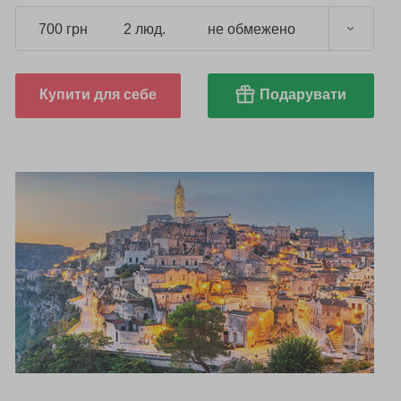
700 грн
2 люд.
не обмежено
Купити для себе
Подарувати