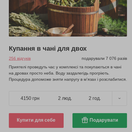
Купання в чані для двох
256 відгуків
подарували 7 076 разів
Приятелі проведуть час у комплексі та покупаються в чані
на дровах просто неба. Воду заздалегідь прогріють.
Процедура допоможе зняти напругу в м'язах і розслабитися.
4150 грн
2 люд.
2 год.
Купити для себе
Подарувати