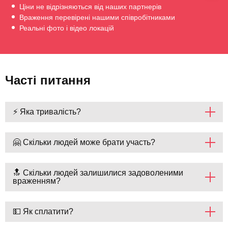
Ціни не відрізняються від наших партнерів
Враження перевірені нашими співробітниками
Реальні фото і відео локацій
Часті питання
⚡ Яка тривалість?
🤗 Скільки людей може брати участь?
🔝 Скільки людей залишилися задоволеними
враженням?
💵 Як сплатити?