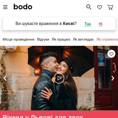
Ви шукаєте враження в
Києві
?
Так
Ні
Місце проведення
Відгуки
Як працює
Як виглядає
Як отримати
Вікенд у Львові для двох