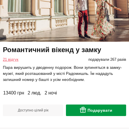
Романтичний вікенд у замку
21 відгук
подарували 267 разів
Пара вирушить у дводенну подорож. Вони зупиняться в замку-
музеї, який розташований у місті Радомишль. Їм нададуть
затишний номер у башті з усім необхідним.
13400 грн
2 люд.
2 ночі
Подарувати
Доступно цілий рік