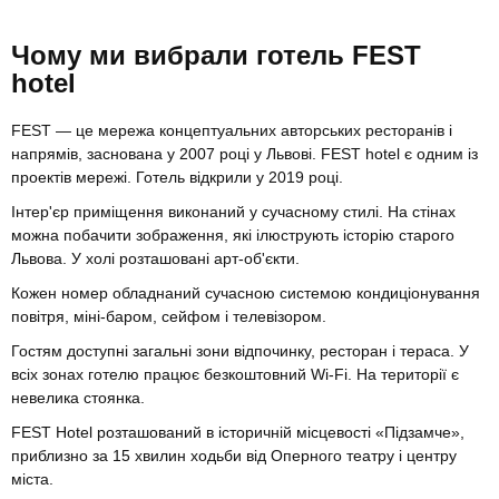
Чому ми вибрали готель FEST
hotel
FEST — це мережа концептуальних авторських ресторанів і
напрямів, заснована у 2007 році у Львові. FEST hotel є одним із
проектів мережі. Готель відкрили у 2019 році.
Інтер'єр приміщення виконаний у сучасному стилі. На стінах
можна побачити зображення, які ілюструють історію старого
Львова. У холі розташовані арт-об'єкти.
Кожен номер обладнаний сучасною системою кондиціонування
повітря, міні-баром, сейфом і телевізором.
Гостям доступні загальні зони відпочинку, ресторан і тераса. У
всіх зонах готелю працює безкоштовний Wi-Fi. На території є
невелика стоянка.
FEST Hotel розташований в історичній місцевості «Підзамче»,
приблизно за 15 хвилин ходьби від Оперного театру і центру
міста.