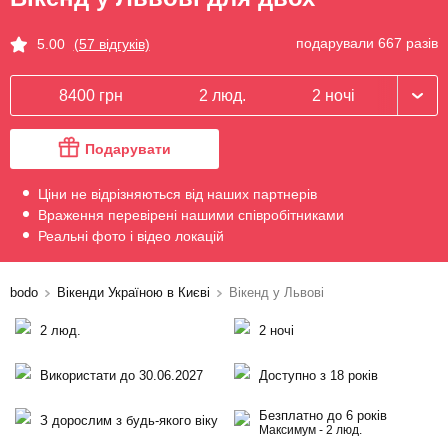
подарували 667 разів
5.00
(57 відгуків)
8400 грн
2 люд.
2 ночі
Подарувати
Ціни не відрізняються від наших партнерів
Враження перевірені нашими співробітниками
Реальні фото і відео локацій
bodo
Вікенди Україною в Києві
Вікенд у Львові
2 люд.
2 ночі
Використати до 30.06.2027
Доступно з 18 років
Безплатно до 6 років
З дорослим з будь-якого віку
Максимум - 2 люд.