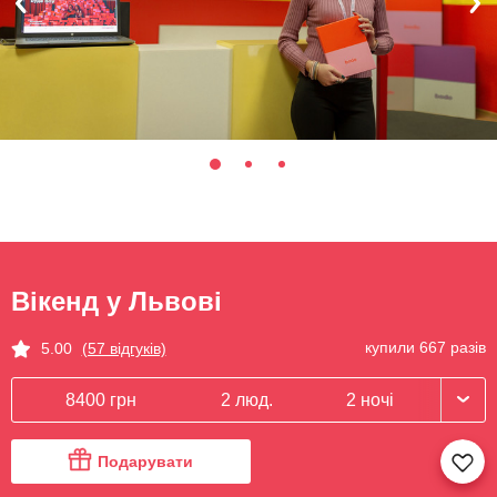
Вікенд у Львові
купили 667 разів
5.00
(57 відгуків)
8400 грн
2 люд.
2 ночі
Подарувати