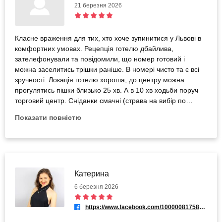
21 березня 2026
Класне враження для тих, хто хоче зупинитися у Львові в
комфортних умовах. Рецепція готелю дбайлива,
зателефонували та повідомили, що номер готовий і
можна заселитись трішки раніше. В номері чисто та є всі
зручності. Локація готелю хороша, до центру можна
прогулятись пішки близько 25 хв. А в 10 хв ходьби поруч
торговий центр. Сніданки смачні (страва на вибір по
меню). Чудове враження, щоб відключитись з робочих
Показати повністю
буднів і провести вікенд собі в задоволення. А послуги
bodo як завжди на рівні. І супер зручна навігація сайту
(особливо класно, що є можливість обʼєднати сертифікати
прямо на сайті, без додаткових дзвінків менеджерам)🩶
Катерина
6 березня 2026
https://www.facebook.com/100000817586523