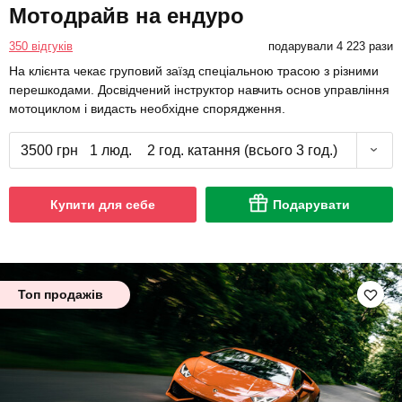
Мотодрайв на ендуро
350 відгуків
подарували 4 223 рази
На клієнта чекає груповий заїзд спеціальною трасою з різними
перешкодами. Досвідчений інструктор навчить основ управління
мотоциклом і видасть необхідне спорядження.
3500 грн
1 люд.
2 год. катання (всього 3 год.)
Купити для себе
Подарувати
Топ продажів