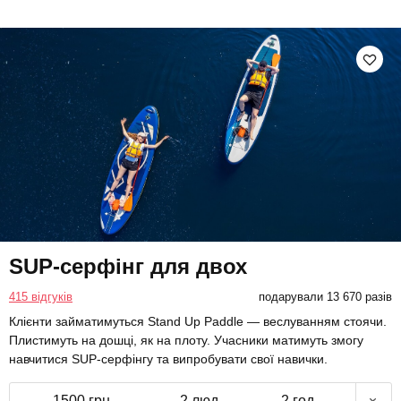
SUP-серфінг для двох
415 відгуків
подарували 13 670 разів
Клієнти займатимуться Stand Up Paddle — веслуванням стоячи.
Плистимуть на дошці, як на плоту. Учасники матимуть змогу
навчитися SUP-серфінгу та випробувати свої навички.
1500 грн
2 люд.
2 год.