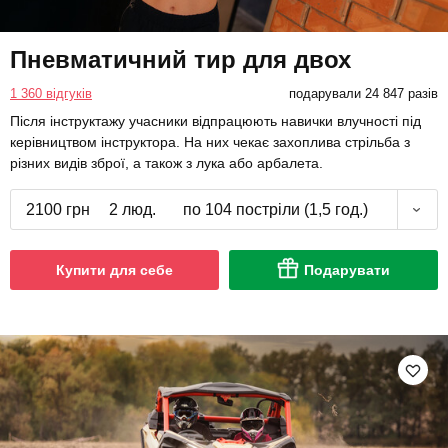
Пневматичний тир для двох
1 360 відгуків
подарували 24 847 разів
Після інструктажу учасники відпрацюють навички влучності під
керівництвом інструктора. На них чекає захоплива стрільба з
різних видів зброї, а також з лука або арбалета.
2100 грн
2 люд.
по 104 постріли (1,5 год.)
Купити для себе
Подарувати