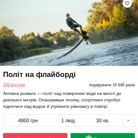
Політ на флайборді
349 відгуків
подарували 16 646 разів
Активна розвага — політ над поверхнею води на висоті до
декількох метрів. Опанувавши техніку, спортсмен спробує
піднятися над водою й утримати рівновагу в повітрі.
4800 грн
1 люд.
30 хв.