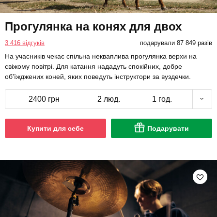
Прогулянка на конях для двох
3 416 відгуків
подарували 87 849 разів
На учасників чекає спільна некваплива прогулянка верхи на
свіжому повітрі. Для катання нададуть спокійних, добре
об'їжджених коней, яких поведуть інструктори за вуздечки.
2400 грн
2 люд.
1 год.
Купити для себе
Подарувати