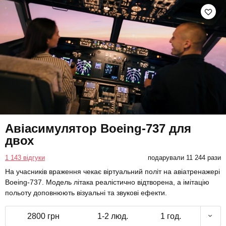
Авіасимулятор Boeing-737 для
двох
1 143 відгуки
подарували 11 244 рази
На учасників враження чекає віртуальний політ на авіатренажері
Boeing-737. Модель літака реалістично відтворена, а імітацію
польоту доповнюють візуальні та звукові ефекти.
2800 грн
1-2 люд.
1 год.