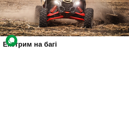
Екстрим на багі
23 відгуки
подарували 939 разів
На учасника чекає екстремальна поїздка пересіченою
місцевістю. Перед початком заїзду клієнту розкажуть про техніку
безпеки та управління, видадуть необхідне екіпірування.
5000 грн
1 люд.
1 год.
Купити для себе
Подарувати