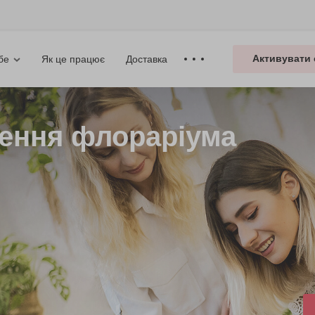
Активувати 
Як це працює
Доставка
бе
рення флораріума