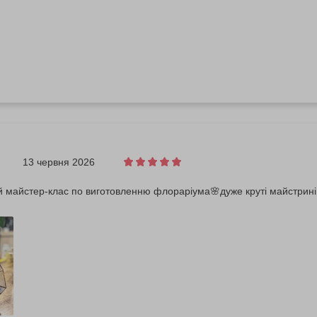
13 червня 2026
й майстер-клас по виготовленню флораріума🌸дуже круті майстрині