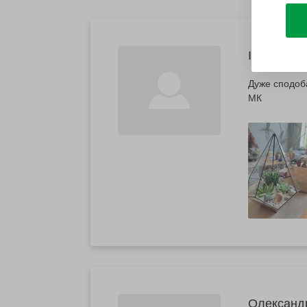
Ірина
Дуже сподоба
МК
Олександ