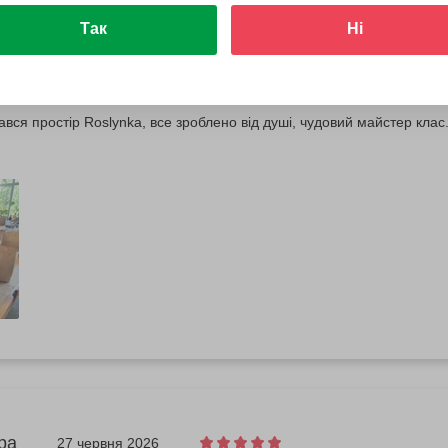
Так
Ні
28 червня 2026
вся простір Roslynka, все зроблено від душі, чудовий майстер клас
ра
27 червня 2026