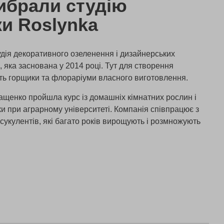
ибрали студію
и Roslynka
удія декоративного озеленення і дизайнерських
 яка заснована у 2014 році. Тут для створення
ть горщики та флораріуми власного виготовлення.
ащенко пройшла курс із домашніх кімнатних рослин і
ки при аграрному університеті. Компанія співпрацює з
 сукулентів, які багато років вирощують і розмножують