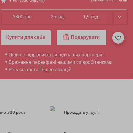
купили 4 477 разів
4.99
(358 відгуків)
3800 грн
2 люд.
1,5 год.
Купити для себе
Подарувати
Ціни не відрізняються від наших партнерів
Враження перевірені нашими співробітниками
Реальні фото і відео локацій
но з 10 років
Проходить у групі