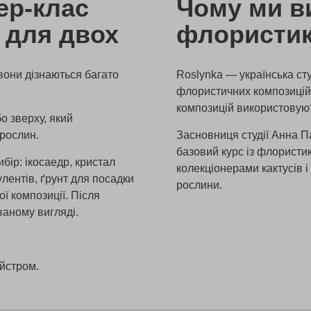
ер-клас
Чому ми в
 для двох
флористик
вони дізнаються багато
Roslynka — українська ст
флористичних композицій,
композицій використовую
о зверху, який
рослин.
Засновниця студії Анна П
базовий курс із флористи
ір: ікосаедр, кристал
колекціонерами кактусів і
лентів, ґрунт для посадки
рослини.
ої композиції. Після
ваному вигляді.
айстром.