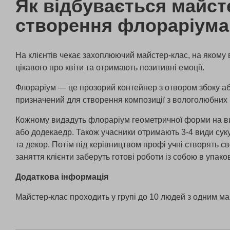
Як відбувається майст
створення флораріума
На клієнтів чекає захоплюючий майстер-клас, на якому 
цікавого про квіти та отримають позитивні емоції.
Флораріум — це прозорий контейнер з отвором збоку аб
призначений для створення композиції з вологолюбних 
Кожному видадуть флораріум геометричної форми на виб
або додекаедр. Також учасники отримають 3-4 види суку
та декор. Потім під керівництвом профі учні створять св
заняття клієнти заберуть готові роботи із собою в упако
Додаткова інформація
Майстер-клас проходить у групі до 10 людей з одним м