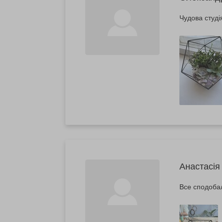
Чудова студі
Анастасія
Все сподоба