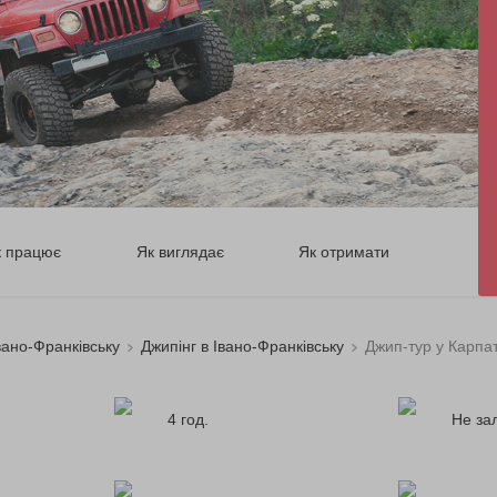
к працює
Як виглядає
Як отримати
вано-Франківську
Джипінг в Івано-Франківську
Джип-тур у Карпа
4 год.
Не за