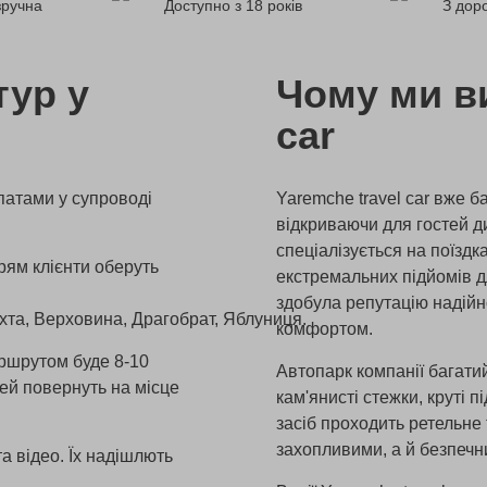
зручна
Доступно з 18 років
З доро
тур у
Чому ми в
car
патами у супроводі
Yaremche travel car вже б
відкриваючи для гостей д
спеціалізується на поїздк
рям клієнти оберуть
екстремальних підйомів д
здобула репутацію надійн
хта, Верховина, Драгобрат, Яблуниця.
комфортом.
аршрутом буде 8-10
Автопарк компанії багати
тей повернуть на місце
кам'янисті стежки, круті 
засіб проходить ретельне
захопливими, а й безпечн
а відео. Їх надішлють