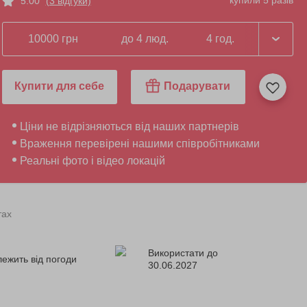
купили 5 разів
5.00
(3 відгуки)
10000 грн
до 4 люд.
4 год.
Купити для себе
Подарувати
Ціни не відрізняються від наших партнерів
Враження перевірені нашими співробітниками
Реальні фото і відео локацій
тах
Використати до
лежить від погоди
30.06.2027