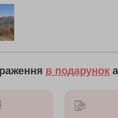
враження
в подарунок
а