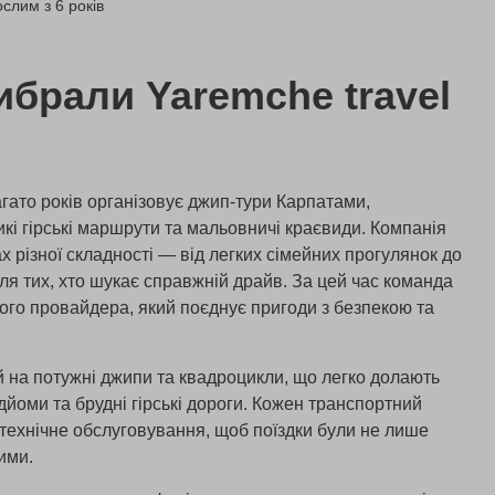
слим з 6 років
ибрали Yaremche travel
агато років організовує джип-тури Карпатами,
икі гірські маршрути та мальовничі краєвиди. Компанія
ах різної складності — від легких сімейних прогулянок до
ля тих, хто шукає справжній драйв. За цей час команда
ого провайдера, який поєднує пригоди з безпекою та
й на потужні джипи та квадроцикли, що легко долають
підйоми та брудні гірські дороги. Кожен транспортний
 технічне обслуговування, щоб поїздки були не лише
ими.