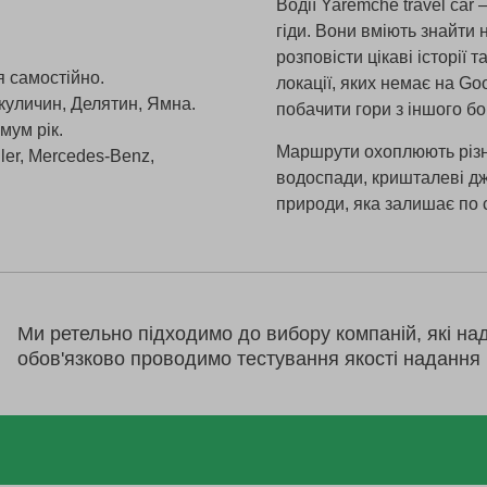
Водії Yaremche travel car
гіди. Вони вміють знайти 
розповісти цікаві історії
я самостійно.
локації, яких немає на Go
куличин, Делятин, Ямна.
побачити гори з іншого бо
мум рік.
Маршрути охоплюють різном
ler, Mercedes-Benz,
водоспади, кришталеві дже
природи, яка залишає по 
Ми ретельно підходимо до вибору компаній, які на
обов'язково проводимо тестування якості надання 