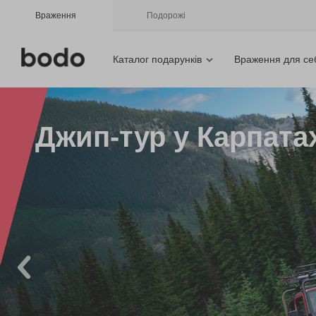
Враження
Подорожі
Каталог подарунків
Враження для се
Джип-тур у Карпата