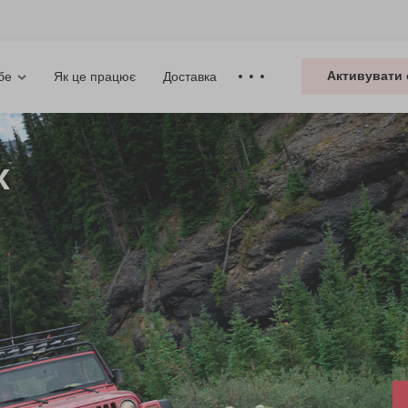
Активувати 
Як це працює
Доставка
бе
х