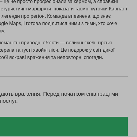
 — це не просто професіонали за кермом, а справжні
нетуристичні маршрути, показати таємні куточки Карпат і
 та легенди про регіон. Команда впевнена, що знає
ogle Maps, і готова поділитися ними з тими, хто хоче
ку.
анітні природні об'єкти — величні скелі, гірські
рела та густі хвойні ліси. Це подорож у світ дикої
собі яскраві враження та неповторні спогади.
дають враження. Перед початком співпраці ми
послуг.