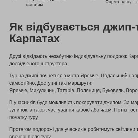
Форма одягу – 
вагітним
Як відбувається джип-
Карпатах
Друзі відвідають незабутню індивідуальну подорож Кар
досвідченого інструктора.
Тур на джипі почнеться з міста Яремче. Подальший нап
самостійно. Доступні такі маршрути:
Яремче, Микуличин, Татарів, Поляниця, Буковель, Воро
В учасників буде можливість покерувати джипом. За м
зупинок, а також частування кавою або чаєм. Потім гос
початку туру.
Протягом подорожі для учасників робитимуть світлини т
ввечері після туру.