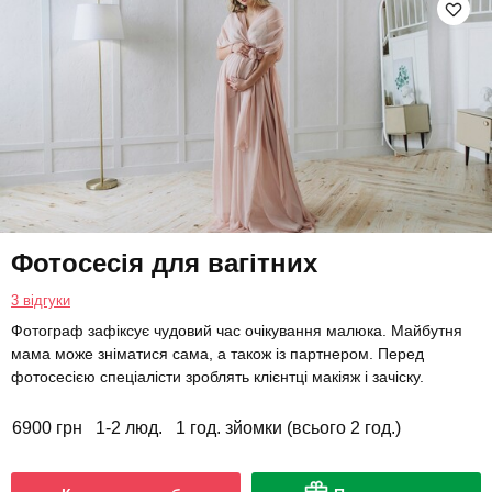
Фотосесія для вагітних
3 відгуки
Фотограф зафіксує чудовий час очікування малюка. Майбутня
мама може зніматися сама, а також із партнером. Перед
фотосесією спеціалісти зроблять клієнтці макіяж і зачіску.
6900 грн
1-2 люд.
1 год. зйомки (всього 2 год.)