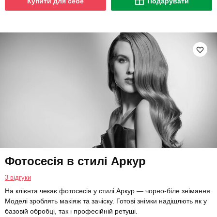
Купити для себе
Подарувати
Фотосесія в стилі Аркур
3 відгуки
На клієнта чекає фотосесія у стилі Аркур — чорно-біле знімання.
Моделі зроблять макіяж та зачіску. Готові знімки надішлють як у
базовій обробці, так і професійній ретуші.