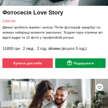
Фотосесія Love Story
3 відгуки
Дівчині зроблять макіяж і зачіску. Потім фотограф закарбує на
знімках найкращі моменти закоханих. Згодом пара отримає всі
вдалі кадри та 15 фото у професійній ретуші.
11800 грн
2 люд.
2 год. зйомки (всього 3 год.)
Купити для себе
Подарувати