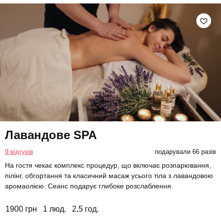
Лавандове SPA
9 відгуків
подарували 66 разів
На гостя чекає комплекс процедур, що включає розпарювання,
пілінг, обгортання та класичний масаж усього тіла з лавандовою
аромаолією. Сеанс подарує глибоке розслаблення.
1900 грн
1 люд.
2,5 год.