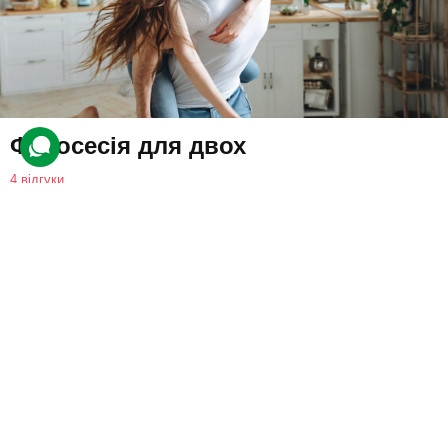
Фотосесія для двох
4 відгуки
На учасників чекає спільна фотосесія у студії або на свіжому
повітрі. Спеціаліст допоможе вибрати правильні ракурси, пози
та професійно відретушує найвдаліші кадри.
11800 грн
2 люд.
2 год. зйомки (всього 3 год.)
Купити для себе
Подарувати