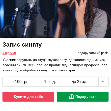
Запис синглу
4 відгуки
подарували 45 разів
Учасник вирушить до студії звукозапису, де запише під «мінус»
власний сингл. Весь процес пройде під наглядом професіонала,
який згодом обробить і надішле готовий трек.
4100 грн
1 люд.
до 2 год.
Купити для себе
Подарувати